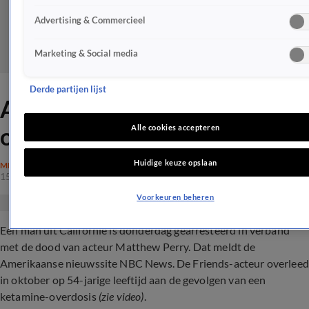
Advertising & Commercieel
Marketing & Social media
Derde partijen lijst
Arrestatie voor dodelijke
overdosis Matthew Perry
Alle cookies accepteren
Huidige keuze opslaan
MISDAAD
15 aug 2024, 16:26
Voorkeuren beheren
Een man uit Californië is donderdag gearresteerd in verband
met de dood van acteur Matthew Perry. Dat meldt de
Amerikaanse nieuwssite NBC News. De Friends-acteur overleed
in oktober op 54-jarige leeftijd aan de gevolgen van een
ketamine-overdosis
(zie video)
.