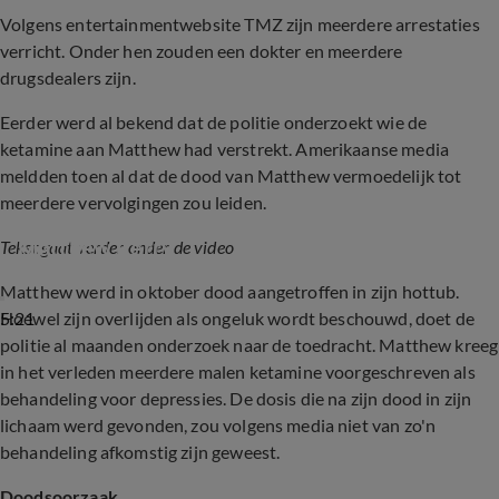
Volgens entertainmentwebsite TMZ zijn meerdere arrestaties
verricht. Onder hen zouden een dokter en meerdere
drugsdealers zijn.
Eerder werd al bekend dat de politie onderzoekt wie de
ketamine aan Matthew had verstrekt. Amerikaanse media
meldden toen al dat de dood van Matthew vermoedelijk tot
meerdere vervolgingen zou leiden.
Vijf mensen aangeklaagd in onderzoek dood 
Matthew Perry
Tekst gaat verder onder de video
Matthew werd in oktober dood aangetroffen in zijn hottub.
5:21
Hoewel zijn overlijden als ongeluk wordt beschouwd, doet de
politie al maanden onderzoek naar de toedracht. Matthew kreeg
in het verleden meerdere malen ketamine voorgeschreven als
behandeling voor depressies. De dosis die na zijn dood in zijn
lichaam werd gevonden, zou volgens media niet van zo'n
behandeling afkomstig zijn geweest.
Doodsoorzaak