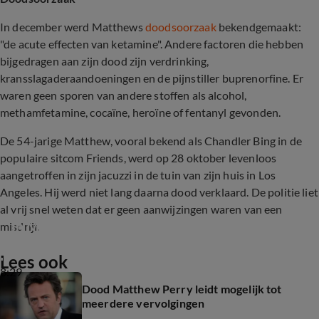
In december werd Matthews
doodsoorzaak
bekendgemaakt:
"de acute effecten van ketamine". Andere factoren die hebben
bijgedragen aan zijn dood zijn verdrinking,
kransslagaderaandoeningen en de pijnstiller buprenorfine. Er
waren geen sporen van andere stoffen als alcohol,
methamfetamine, cocaïne, heroïne of fentanyl gevonden.
De 54-jarige Matthew, vooral bekend als Chandler Bing in de
populaire sitcom Friends, werd op 28 oktober levenloos
aangetroffen in zijn jacuzzi in de tuin van zijn huis in Los
Angeles. Hij werd niet lang daarna dood verklaard. De politie liet
al vrij snel weten dat er geen aanwijzingen waren van een
In Memoriam Matthew Perry 1969-2023
misdrijf.
Lees ook
8:29
Dood Matthew Perry leidt mogelijk tot
meerdere vervolgingen