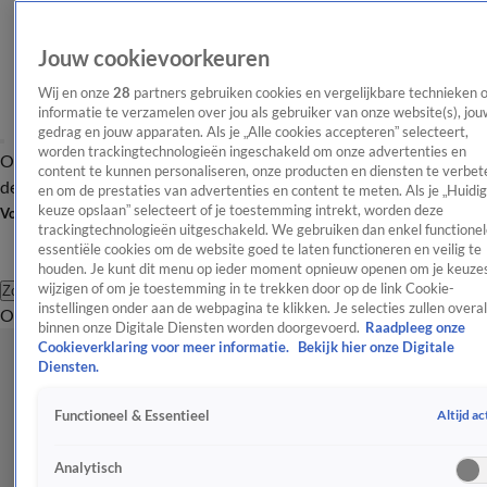
Jouw cookievoorkeuren
Wij en onze
28
partners gebruiken cookies en vergelijkbare technieken 
informatie te verzamelen over jou als gebruiker van onze website(s), jou
gedrag en jouw apparaten. Als je „Alle cookies accepteren” selecteert,
worden trackingtechnologieën ingeschakeld om onze advertenties en
Overzicht
Afleveringen
Tip
Entertainment
BN'ers
TV
Crime
Algemeen
content te kunnen personaliseren, onze producten en diensten te verbet
de redactie
Nieuwsbrief
en om de prestaties van advertenties en content te meten. Als je „Huidi
keuze opslaan” selecteert of je toestemming intrekt, worden deze
Volg Shownieuws
trackingtechnologieën uitgeschakeld. We gebruiken dan enkel functionel
essentiële cookies om de website goed te laten functioneren en veilig te
houden. Je kunt dit menu op ieder moment opnieuw openen om je keuzes
wijzigen of om je toestemming in te trekken door op de link Cookie-
Zoeken
instellingen onder aan de webpagina te klikken. Je selecties zullen overal
Overzicht
Entertainment
Spraakmakend
Reality
Crime
Video's
Afl
binnen onze Digitale Diensten worden doorgevoerd.
Raadpleeg onze
Cookieverklaring voor meer informatie.
Bekijk hier onze Digitale
Diensten.
Altijd ac
Functioneel & Essentieel
Analytisch