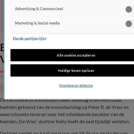
Advertising & Commercieel
Marketing & Social media
Derde partijen lijst
Beelden moord Peter R. de
Vries in rechtszaal getoond
Alle cookies accepteren
Huidige keuze opslaan
MISDAAD
7 juni 2022, 11:25
Voorkeuren beheren
De rechtbank in Amsterdam heeft dinsdag in de rechtszaal
beelden getoond van de moordaanslag op Peter R. de Vries en
waarschuwde tevoren voor het schokkende karakter van de
beelden. De Vries' dochter Kelly heeft de zaal tijdelijk verlaten.
De Vries verliet op 6 juli vorig jaar om 19.26 uur de studio van