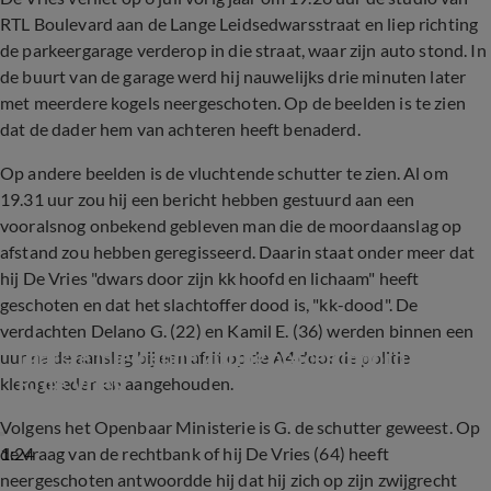
RTL Boulevard aan de Lange Leidsedwarsstraat en liep richting
de parkeergarage verderop in die straat, waar zijn auto stond. In
de buurt van de garage werd hij nauwelijks drie minuten later
met meerdere kogels neergeschoten. Op de beelden is te zien
dat de dader hem van achteren heeft benaderd.
Op andere beelden is de vluchtende schutter te zien. Al om
19.31 uur zou hij een bericht hebben gestuurd aan een
vooralsnog onbekend gebleven man die de moordaanslag op
afstand zou hebben geregisseerd. Daarin staat onder meer dat
hij De Vries "dwars door zijn kk hoofd en lichaam" heeft
geschoten en dat het slachtoffer dood is, "kk-dood". De
verdachten Delano G. (22) en Kamil E. (36) werden binnen een
Laatste inleidende zitting proces moord Peter 
uur na de aanslag bij een afrit op de A4 door de politie
R. de Vries
klemgereden en aangehouden.
Volgens het Openbaar Ministerie is G. de schutter geweest. Op
1:24
de vraag van de rechtbank of hij De Vries (64) heeft
neergeschoten antwoordde hij dat hij zich op zijn zwijgrecht