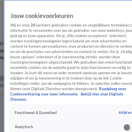
Jouw cookievoorkeuren
Wij en onze
28
partners gebruiken cookies en vergelijkbare technieken 
informatie te verzamelen over jou als gebruiker van onze website(s), jou
gedrag en jouw apparaten. Als je „Alle cookies accepteren” selecteert,
worden trackingtechnologieën ingeschakeld om onze advertenties en
Overzicht
Afleveringen
Tip
Entertainment
BN'ers
TV
Crime
Algemeen
content te kunnen personaliseren, onze producten en diensten te verbet
de redactie
Nieuwsbrief
en om de prestaties van advertenties en content te meten. Als je „Huidi
keuze opslaan” selecteert of je toestemming intrekt, worden deze
Volg Shownieuws
trackingtechnologieën uitgeschakeld. We gebruiken dan enkel functionel
essentiële cookies om de website goed te laten functioneren en veilig te
houden. Je kunt dit menu op ieder moment opnieuw openen om je keuzes
wijzigen of om je toestemming in te trekken door op de link Cookie-
Zoeken
instellingen onder aan de webpagina te klikken. Je selecties zullen overal
Overzicht
Entertainment
Spraakmakend
Reality
Crime
Video's
Afl
binnen onze Digitale Diensten worden doorgevoerd.
Raadpleeg onze
Cookieverklaring voor meer informatie.
Bekijk hier onze Digitale
Diensten.
Altijd ac
Functioneel & Essentieel
Analytisch