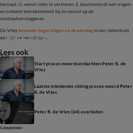
beroept. G. wenst niets te verklaren, E. beantwoordt wel vragen
en ontkent betrokkenheid bij de moord op de
misdaadverslaggever.
De Vries
bezweek negen dagen na de aanslag
in een ziekenhuis
Peter R. de Vries (64) overleden
aan zijn verwondingen.
Lees ook
3:28
Start proces moordverdachten Peter R. de
Vries
Laatste inleidende zitting proces moord Peter
R. de Vries
Peter R. de Vries (64) overleden
Categorieën