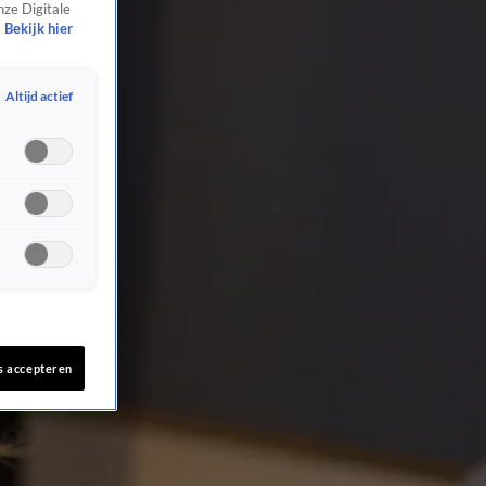
nze Digitale
Bekijk hier
Altijd actief
s accepteren