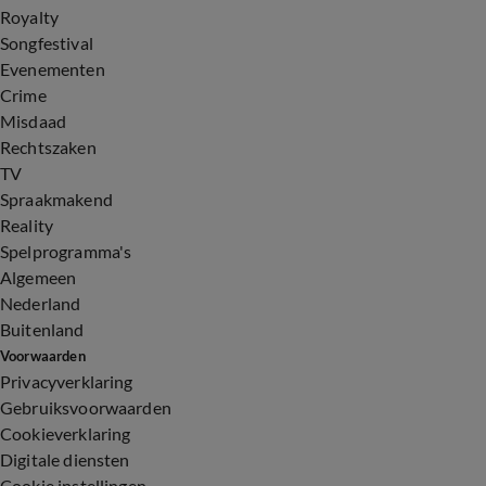
Royalty
Songfestival
Evenementen
Crime
Misdaad
Rechtszaken
TV
Spraakmakend
Reality
Spelprogramma's
Algemeen
Nederland
Buitenland
Voorwaarden
Privacyverklaring
Gebruiksvoorwaarden
Cookieverklaring
Digitale diensten
Cookie instellingen