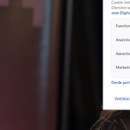
Cookie-inst
Diensten w
onze Digit
Function
Analyti
Adverti
Marketi
Derde parti
Voorkeur