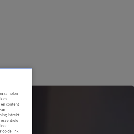
 verzamelen
okies
 en content
van
ing intrekt,
 essentiële
 ieder
 op de link