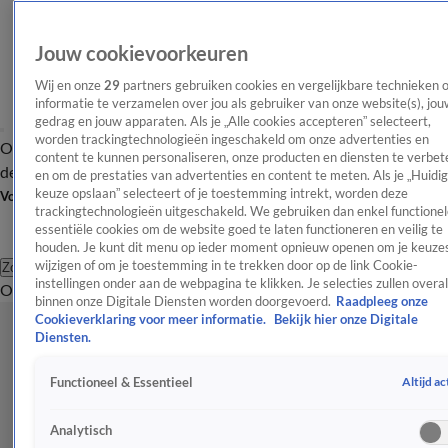
Jouw cookievoorkeuren
Wij en onze
29
partners gebruiken cookies en vergelijkbare technieken 
informatie te verzamelen over jou als gebruiker van onze website(s), jou
gedrag en jouw apparaten. Als je „Alle cookies accepteren” selecteert,
worden trackingtechnologieën ingeschakeld om onze advertenties en
Overzicht
Afleveringen
Tip
Entertainment
BN'ers
TV
Crime
Algemeen
content te kunnen personaliseren, onze producten en diensten te verbet
de redactie
Nieuwsbrief
en om de prestaties van advertenties en content te meten. Als je „Huidi
keuze opslaan” selecteert of je toestemming intrekt, worden deze
Volg Shownieuws
trackingtechnologieën uitgeschakeld. We gebruiken dan enkel functionel
essentiële cookies om de website goed te laten functioneren en veilig te
houden. Je kunt dit menu op ieder moment opnieuw openen om je keuzes
wijzigen of om je toestemming in te trekken door op de link Cookie-
Zoeken
instellingen onder aan de webpagina te klikken. Je selecties zullen overal
Overzicht
Entertainment
Spraakmakend
Reality
Crime
Video's
Afl
binnen onze Digitale Diensten worden doorgevoerd.
Raadpleeg onze
Cookieverklaring voor meer informatie.
Bekijk hier onze Digitale
Diensten.
Altijd ac
Functioneel & Essentieel
Analytisch