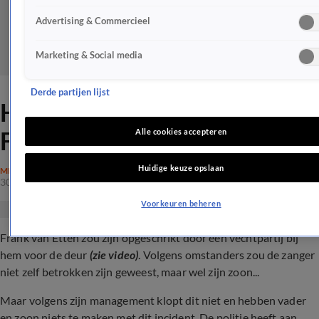
Advertising & Commercieel
Marketing & Social media
Derde partijen lijst
Heftig incident bij woning
Frank van Etten
Alle cookies accepteren
Huidige keuze opslaan
MISDAAD
30 nov 2023, 14:13
Voorkeuren beheren
Frank van Etten zou zijn opgeschrikt door een vechtpartij bij
hem voor de deur
(zie video)
. Volgens omstanders zou de zanger
niet zelf betrokken zijn geweest, maar wel zijn zoon...
Maar volgens zijn management klopt dit niet en hebben vader
en zoon niets te maken met dit incident. De politie heeft aan