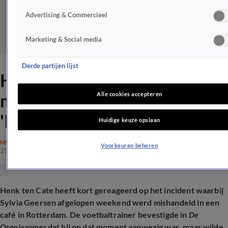
Advertising & Commercieel
Marketing & Social media
Derde partijen lijst
Henk ten Cate over
mishandeling Sylvia Geersen:
Alle cookies accepteren
'Ik was daar, het klopt'
Huidige keuze opslaan
MISDAAD
Voorkeuren beheren
29 juni 2026, 09:15
Henk ten Cate heeft kort gereageerd op het incident waarbij
Sylvia Geersen afgelopen weekend werd mishandeld in een
café in Rotterdam. De voetbaltrainer bevestigde in
De
Oranjezomer
dat hij op dat moment aanwezig was, maar wilde