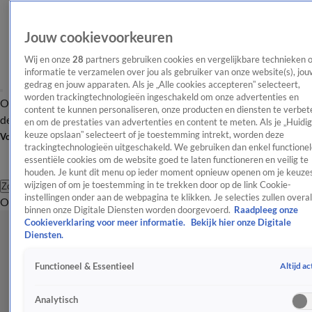
Jouw cookievoorkeuren
Wij en onze
28
partners gebruiken cookies en vergelijkbare technieken 
informatie te verzamelen over jou als gebruiker van onze website(s), jou
gedrag en jouw apparaten. Als je „Alle cookies accepteren” selecteert,
worden trackingtechnologieën ingeschakeld om onze advertenties en
Overzicht
Afleveringen
Tip
Entertainment
BN'ers
TV
Crime
Algemeen
content te kunnen personaliseren, onze producten en diensten te verbet
de redactie
Nieuwsbrief
en om de prestaties van advertenties en content te meten. Als je „Huidi
keuze opslaan” selecteert of je toestemming intrekt, worden deze
Volg Shownieuws
trackingtechnologieën uitgeschakeld. We gebruiken dan enkel functionel
essentiële cookies om de website goed te laten functioneren en veilig te
houden. Je kunt dit menu op ieder moment opnieuw openen om je keuzes
wijzigen of om je toestemming in te trekken door op de link Cookie-
Zoeken
instellingen onder aan de webpagina te klikken. Je selecties zullen overal
Overzicht
Entertainment
Spraakmakend
Reality
Crime
Video's
Afl
binnen onze Digitale Diensten worden doorgevoerd.
Raadpleeg onze
Cookieverklaring voor meer informatie.
Bekijk hier onze Digitale
Diensten.
Altijd ac
Functioneel & Essentieel
Analytisch