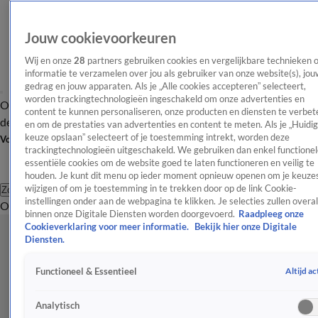
Jouw cookievoorkeuren
Wij en onze
28
partners gebruiken cookies en vergelijkbare technieken 
informatie te verzamelen over jou als gebruiker van onze website(s), jou
gedrag en jouw apparaten. Als je „Alle cookies accepteren” selecteert,
worden trackingtechnologieën ingeschakeld om onze advertenties en
Overzicht
Afleveringen
Tip
Entertainment
BN'ers
TV
Crime
Algemeen
content te kunnen personaliseren, onze producten en diensten te verbet
de redactie
Nieuwsbrief
en om de prestaties van advertenties en content te meten. Als je „Huidi
keuze opslaan” selecteert of je toestemming intrekt, worden deze
Volg Shownieuws
trackingtechnologieën uitgeschakeld. We gebruiken dan enkel functionel
essentiële cookies om de website goed te laten functioneren en veilig te
houden. Je kunt dit menu op ieder moment opnieuw openen om je keuzes
wijzigen of om je toestemming in te trekken door op de link Cookie-
Zoeken
instellingen onder aan de webpagina te klikken. Je selecties zullen overal
Overzicht
Entertainment
Spraakmakend
Reality
Crime
Video's
Afl
binnen onze Digitale Diensten worden doorgevoerd.
Raadpleeg onze
Cookieverklaring voor meer informatie.
Bekijk hier onze Digitale
Diensten.
Altijd ac
Functioneel & Essentieel
Analytisch