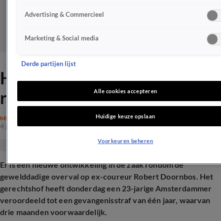
Advertising & Commercieel
Marketing & Social media
Derde partijen lijst
Hof doet uitspraak na brute
roof op Robert Doornbos
Alle cookies accepteren
Huidige keuze opslaan
MISDAAD
4 juni 2026, 18:30
Voorkeuren beheren
Er is een nieuwe ontwikkeling in de zaak rondom de
gewelddadige overval op ex-coureur Robert Doornbos. Het
gerechtshof heeft donderdag een 23-jarige Amsterdammer
veroordeeld tot een gevangenisstraf van één jaar, waarvan
drie maanden voorwaardelijk.