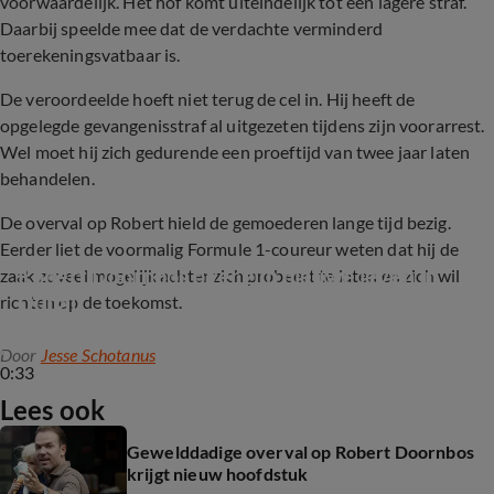
voorwaardelijk. Het hof komt uiteindelijk tot een lagere straf.
Daarbij speelde mee dat de verdachte verminderd
toerekeningsvatbaar is.
De veroordeelde hoeft niet terug de cel in. Hij heeft de
opgelegde gevangenisstraf al uitgezeten tijdens zijn voorarrest.
Wel moet hij zich gedurende een proeftijd van twee jaar laten
behandelen.
De overval op Robert hield de gemoederen lange tijd bezig.
Eerder liet de voormalig Formule 1-coureur weten dat hij de
Robert Doornbos over zijn nieuwe leven in 
zaak zoveel mogelijk achter zich probeert te laten en zich wil
Dubai
richten op de toekomst.
Door
Jesse Schotanus
0:33
Lees ook
Gewelddadige overval op Robert Doornbos
krijgt nieuw hoofdstuk