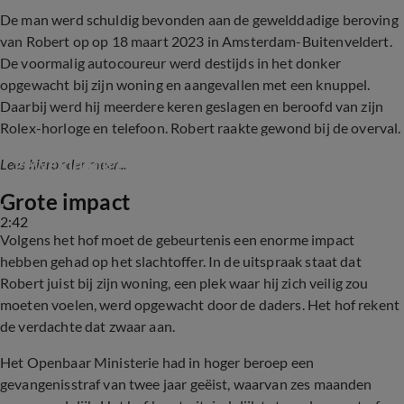
De man werd schuldig bevonden aan de gewelddadige beroving
van Robert op op 18 maart 2023 in Amsterdam-Buitenveldert.
De voormalig autocoureur werd destijds in het donker
opgewacht bij zijn woning en aangevallen met een knuppel.
Daarbij werd hij meerdere keren geslagen en beroofd van zijn
Rolex-horloge en telefoon. Robert raakte gewond bij de overval.
Robert Doornbos in nachtmerrie na 
gewelddadige roof
Lees hieronder meer...
Grote impact
2:42
Volgens het hof moet de gebeurtenis een enorme impact
hebben gehad op het slachtoffer. In de uitspraak staat dat
Robert juist bij zijn woning, een plek waar hij zich veilig zou
moeten voelen, werd opgewacht door de daders. Het hof rekent
de verdachte dat zwaar aan.
Het Openbaar Ministerie had in hoger beroep een
gevangenisstraf van twee jaar geëist, waarvan zes maanden