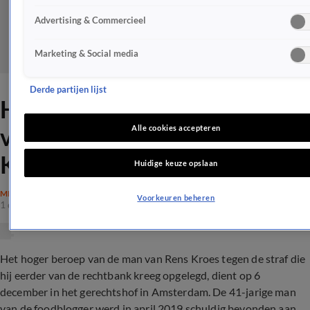
Advertising & Commercieel
Marketing & Social media
Derde partijen lijst
Hoger beroep
verkrachtingszaak man Rens
Alle cookies accepteren
Kroes dient volgende week
Huidige keuze opslaan
MISDAAD
Voorkeuren beheren
1 dec 2023, 13:28
Het hoger beroep van de man van Rens Kroes tegen de straf die
hij eerder van de rechtbank kreeg opgelegd, dient op 6
december in het gerechtshof in Amsterdam. De 41-jarige man
van de foodblogger werd in april 2019 schuldig bevonden aan