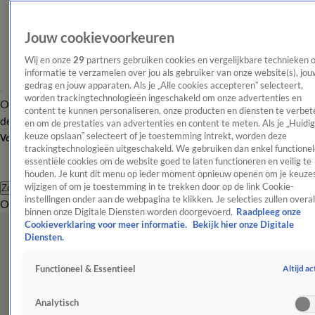
Jouw cookievoorkeuren
Wij en onze
29
partners gebruiken cookies en vergelijkbare technieken 
informatie te verzamelen over jou als gebruiker van onze website(s), jou
gedrag en jouw apparaten. Als je „Alle cookies accepteren” selecteert,
worden trackingtechnologieën ingeschakeld om onze advertenties en
Overzicht
Afleveringen
Tip
Entertainment
BN'ers
TV
Crime
Algemeen
content te kunnen personaliseren, onze producten en diensten te verbet
de redactie
Nieuwsbrief
en om de prestaties van advertenties en content te meten. Als je „Huidi
keuze opslaan” selecteert of je toestemming intrekt, worden deze
Volg Shownieuws
trackingtechnologieën uitgeschakeld. We gebruiken dan enkel functionel
essentiële cookies om de website goed te laten functioneren en veilig te
houden. Je kunt dit menu op ieder moment opnieuw openen om je keuzes
wijzigen of om je toestemming in te trekken door op de link Cookie-
Zoeken
instellingen onder aan de webpagina te klikken. Je selecties zullen overal
Overzicht
Entertainment
Spraakmakend
Reality
Crime
Video's
Afl
binnen onze Digitale Diensten worden doorgevoerd.
Raadpleeg onze
Cookieverklaring voor meer informatie.
Bekijk hier onze Digitale
Diensten.
Altijd ac
Functioneel & Essentieel
Analytisch