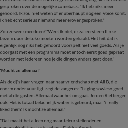
gesproken over de mogelijke comeback. "Ik heb niks meer
gehoord. Ik zou niet weten of er überhaupt nog een Voice komt.
Ik heb echt serieus niemand meer erover gesproken."
Zou ze weer meedoen? "Weet ik niet, er zal eerst een flinke
bezem door de toko moeten worden gehaald. Het feit dat ik
eigenlijk nog niks heb gehoord voorspelt niet veel goeds. Als je
doorgaat met een programma moet er toch eerst goed gepraat
worden met iedereen hoe je die dingen anders gaat doen."
'Mocht ze allemaal'
Als de dj's haar vragen naar haar vriendschap met Ali B, die
enorm onder vuur ligt, zegt de zangeres: "Ik ging sowieso goed
met al die gasten. Allemaal waar het om gaat. Jeroen Rietbergen
ook. Het is totaal belachelijk wat er is gebeurd, maar 'i really
liked them'. Ik mocht ze allemaal."
"Dat maakt het alleen nog maar teleurstellender en
ongemakkelijk wat er is gebeurd", aldus Anouk.