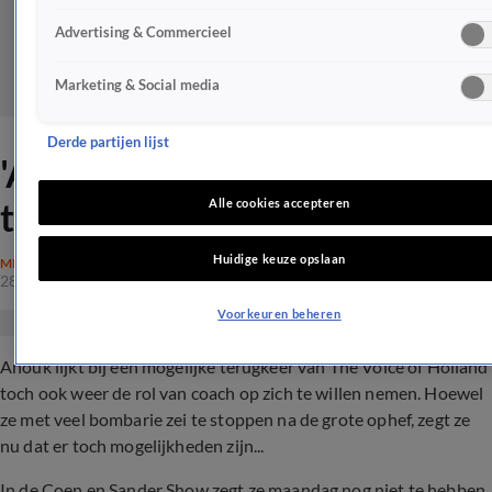
Advertising & Commercieel
Marketing & Social media
Derde partijen lijst
'Anouk toch coach bij
terugkeer The Voice'
Alle cookies accepteren
Huidige keuze opslaan
MISDAAD
28 mrt 2022, 19:13
Voorkeuren beheren
Anouk lijkt bij een mogelijke terugkeer van The Voice of Holland
toch ook weer de rol van coach op zich te willen nemen. Hoewel
ze met veel bombarie zei te stoppen na de grote ophef, zegt ze
nu dat er toch mogelijkheden zijn...
In de Coen en Sander Show zegt ze maandag nog niet te hebben