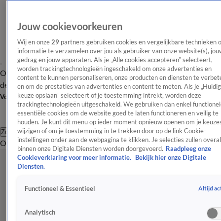
Jouw cookievoorkeuren
Wij en onze
29
partners gebruiken cookies en vergelijkbare technieken 
informatie te verzamelen over jou als gebruiker van onze website(s), jou
gedrag en jouw apparaten. Als je „Alle cookies accepteren” selecteert,
worden trackingtechnologieën ingeschakeld om onze advertenties en
Overzicht
Afleveringen
Tip
Entertainment
BN'ers
TV
Crime
Algemeen
content te kunnen personaliseren, onze producten en diensten te verbet
de redactie
Nieuwsbrief
en om de prestaties van advertenties en content te meten. Als je „Huidi
keuze opslaan” selecteert of je toestemming intrekt, worden deze
Volg Shownieuws
trackingtechnologieën uitgeschakeld. We gebruiken dan enkel functionel
essentiële cookies om de website goed te laten functioneren en veilig te
houden. Je kunt dit menu op ieder moment opnieuw openen om je keuzes
wijzigen of om je toestemming in te trekken door op de link Cookie-
Zoeken
instellingen onder aan de webpagina te klikken. Je selecties zullen overal
Overzicht
Entertainment
Spraakmakend
Reality
Crime
Video's
Afl
binnen onze Digitale Diensten worden doorgevoerd.
Raadpleeg onze
Cookieverklaring voor meer informatie.
Bekijk hier onze Digitale
Diensten.
Altijd ac
Functioneel & Essentieel
Analytisch