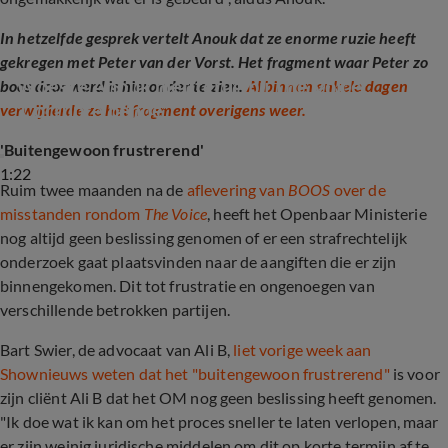
In hetzelfde gesprek vertelt Anouk dat ze enorme ruzie heeft
gekregen met Peter van der Vorst. Het fragment waar Peter zo
Woeste Anouk niet terug bij The Voice: 
boos door werd is hieronder te zien.
Al binnen enkele dagen
'Corrupte bende'
verwijderde ze het fragment overigens weer.
'Buitengewoon frustrerend'
1:22
Ruim twee maanden na de
aflevering van
BOOS
over de
misstanden rondom
The Voice
, heeft het Openbaar Ministerie
nog altijd geen beslissing genomen of er een strafrechtelijk
onderzoek gaat plaatsvinden naar de aangiften die er zijn
binnengekomen. Dit tot frustratie en ongenoegen van
verschillende betrokken partijen.
Bart Swier, de advocaat van Ali B,
liet vorige week aan
Shownieuws weten dat het "buitengewoon frustrerend"
is voor
zijn cliënt Ali B dat het OM nog geen beslissing heeft genomen.
"Ik doe wat ik kan om het proces sneller te laten verlopen, maar
er zijn weinig juridische middelen om dit op korte termijn af te