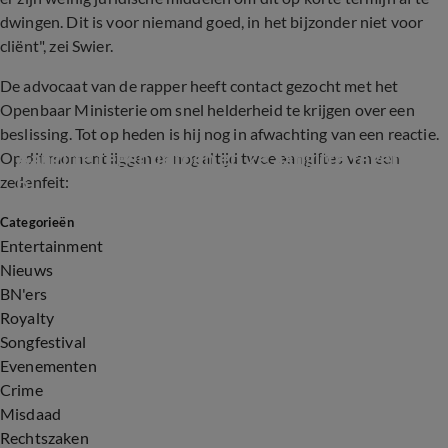
dwingen. Dit is voor niemand goed, in het bijzonder niet voor
cliënt", zei Swier.
De advocaat van de rapper heeft contact gezocht met het
Openbaar Ministerie om snel helderheid te krijgen over een
beslissing. Tot op heden is hij nog in afwachting van een reactie.
Aangifte tegen Jeroen en 2e aangifte tegen Ali 
Op dit moment liggen er nog altijd twee aangiftes van een
B
zedenfeit:
Categorieën
2:26
Entertainment
Nieuws
BN'ers
Royalty
Songfestival
Evenementen
Crime
Misdaad
Rechtszaken