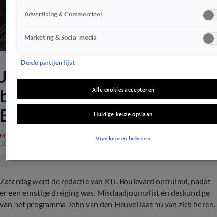
Advertising & Commercieel
Marketing & Social media
Derde partijen lijst
John van den Heuvel deelt
bericht over dreiging op RTL
Alle cookies accepteren
Boulevard
Huidige keuze opslaan
MISDAAD
Voorkeuren beheren
10 juli 2021, 21:31
Zaterdag werd de redactie van RTL Boulevard ontruimd, nadat
er een ernstige dreiging was. Misdaadjournalist én deskundige
van het programma John van den Heuvel laat nu van zich horen.