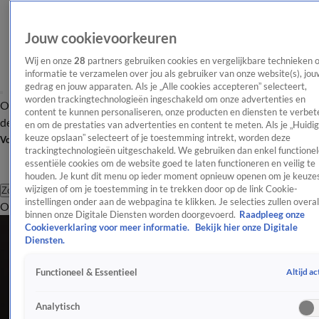
Jouw cookievoorkeuren
Wij en onze
28
partners gebruiken cookies en vergelijkbare technieken 
informatie te verzamelen over jou als gebruiker van onze website(s), jou
gedrag en jouw apparaten. Als je „Alle cookies accepteren” selecteert,
worden trackingtechnologieën ingeschakeld om onze advertenties en
Overzicht
Afleveringen
Tip
Entertainment
BN'ers
TV
Crime
Algemeen
content te kunnen personaliseren, onze producten en diensten te verbet
de redactie
Nieuwsbrief
en om de prestaties van advertenties en content te meten. Als je „Huidi
keuze opslaan” selecteert of je toestemming intrekt, worden deze
Volg Shownieuws
trackingtechnologieën uitgeschakeld. We gebruiken dan enkel functionel
essentiële cookies om de website goed te laten functioneren en veilig te
houden. Je kunt dit menu op ieder moment opnieuw openen om je keuzes
wijzigen of om je toestemming in te trekken door op de link Cookie-
Zoeken
instellingen onder aan de webpagina te klikken. Je selecties zullen overal
Overzicht
Entertainment
Spraakmakend
Reality
Crime
Video's
Afl
binnen onze Digitale Diensten worden doorgevoerd.
Raadpleeg onze
Cookieverklaring voor meer informatie.
Bekijk hier onze Digitale
Diensten.
Altijd ac
Functioneel & Essentieel
Analytisch