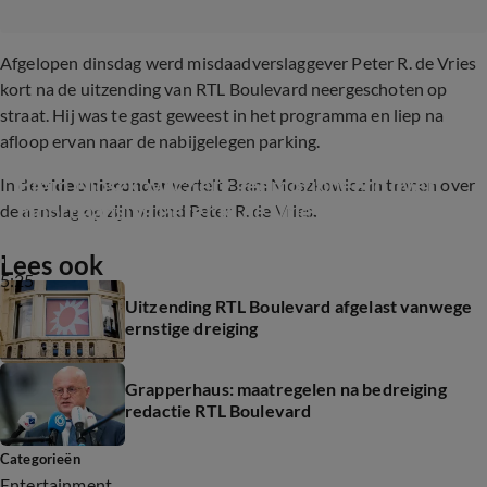
Afgelopen dinsdag werd misdaadverslaggever Peter R. de Vries
kort na de uitzending van RTL Boulevard neergeschoten op
straat. Hij was te gast geweest in het programma en liep na
afloop ervan naar de nabijgelegen parking.
Bram Moszkowicz erg geëmotioneerd over 
In de
video hieronder
vertelt Bram Moszkowicz in tranen over
moordaanslag Peter R. de Vries
de aanslag op zijn vriend Peter R. de Vries
.
Lees ook
5:25
Uitzending RTL Boulevard afgelast vanwege
ernstige dreiging
Grapperhaus: maatregelen na bedreiging
redactie RTL Boulevard
Categorieën
Entertainment