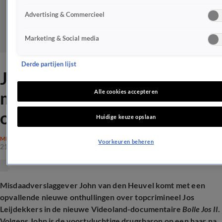
Advertising & Commercieel
Marketing & Social media
Derde partijen lijst
John van den Heuvel komt
met nieuwe onthullingen
Alle cookies accepteren
over voortvluchtige Bolle Jos
Huidige keuze opslaan
MISDAAD
Voorkeuren beheren
21 mei 2026, 16:17
Misdaadverslaggever John van den Heuvel komt met een
opvallende nieuwe onthullingen over topcrimineel Jos
Leijdekkers in de nieuwe Videoland-documentaire
Bolle Jos II
.
Volgens John is de voortvluchtige drugsbaron op een haar na