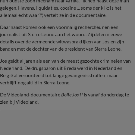
hun oudste zoon meenam naar Afrika. "Ik heb naast deze man
gelegen. Havens, liquidaties, cocaïne ... soms denk ik: is het
allemaal echt waar?", vertelt ze in de documentaire.
Daarnaast komen ook een voormalig rechercheur en een
journalist uit Sierre Leone aan het woord. Zij delen nieuwe
details over de vermeende witwaspraktijken van Jos en zijn
banden met de dochter van de president van Sierra Leone.
Jos geldt al jaren als een van de meest gezochte criminelen van
Nederland. De drugsbaron uit Breda werd in Nederland en
België al veroordeeld tot lange gevangenisstraffen, maar
verblijft nog altijd in Sierra Leone.
De Videoland-documentaire
Bolle Jos II
is vanaf donderdag te
zien bij Videoland.