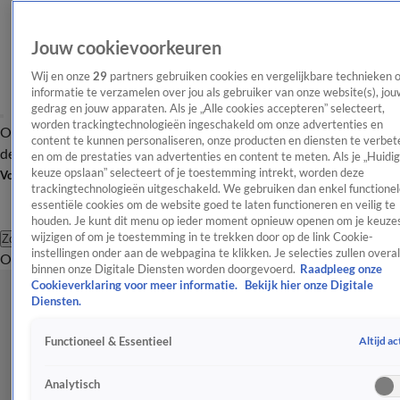
Jouw cookievoorkeuren
Wij en onze
29
partners gebruiken cookies en vergelijkbare technieken 
informatie te verzamelen over jou als gebruiker van onze website(s), jou
gedrag en jouw apparaten. Als je „Alle cookies accepteren” selecteert,
worden trackingtechnologieën ingeschakeld om onze advertenties en
Overzicht
Afleveringen
Tip
Entertainment
BN'ers
TV
Crime
Algemeen
content te kunnen personaliseren, onze producten en diensten te verbet
de redactie
Nieuwsbrief
en om de prestaties van advertenties en content te meten. Als je „Huidi
keuze opslaan” selecteert of je toestemming intrekt, worden deze
Volg Shownieuws
trackingtechnologieën uitgeschakeld. We gebruiken dan enkel functionel
essentiële cookies om de website goed te laten functioneren en veilig te
houden. Je kunt dit menu op ieder moment opnieuw openen om je keuzes
wijzigen of om je toestemming in te trekken door op de link Cookie-
Zoeken
instellingen onder aan de webpagina te klikken. Je selecties zullen overal
Overzicht
Entertainment
Spraakmakend
Reality
Crime
Video's
Afl
binnen onze Digitale Diensten worden doorgevoerd.
Raadpleeg onze
Cookieverklaring voor meer informatie.
Bekijk hier onze Digitale
Diensten.
Altijd ac
Functioneel & Essentieel
Analytisch