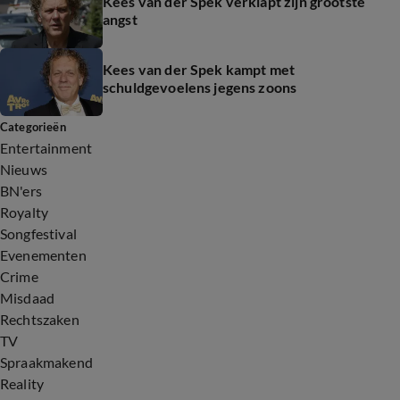
Kees van der Spek verklapt zijn grootste
angst
Kees van der Spek kampt met
schuldgevoelens jegens zoons
Categorieën
Entertainment
Nieuws
BN'ers
Royalty
Songfestival
Evenementen
Crime
Misdaad
Rechtszaken
TV
Spraakmakend
Reality