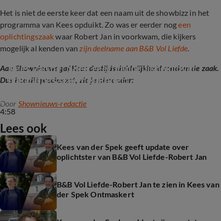
Het is niet de eerste keer dat een naam uit de showbizz in het
programma van Kees opduikt. Zo was er eerder nog
een
oplichtingszaak
waar Robert Jan in voorkwam, die kijkers
mogelijk al kenden van
zijn deelname aan B&B Vol Liefde
.
Kees van der Spek geeft duidelijkheid over 
Aan Shownieuws gaf Kees destijds duidelijkheid rondom de zaak.
oplichtingszaak met Robert Jan
Dus hoe dit precies zat, zie je hieronder:
Door
Shownieuws-redactie
4:58
Lees ook
Kees van der Spek geeft update over
oplichtster van B&B Vol Liefde-Robert Jan
B&B Vol Liefde-Robert Jan te zien in Kees van
der Spek Ontmaskert