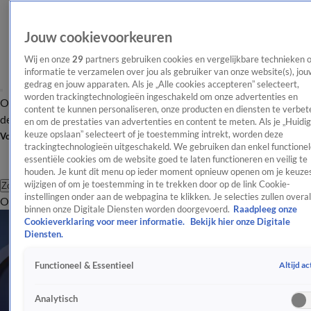
Jouw cookievoorkeuren
Wij en onze
29
partners gebruiken cookies en vergelijkbare technieken 
informatie te verzamelen over jou als gebruiker van onze website(s), jou
gedrag en jouw apparaten. Als je „Alle cookies accepteren” selecteert,
worden trackingtechnologieën ingeschakeld om onze advertenties en
Overzicht
Afleveringen
Tip
Entertainment
BN'ers
TV
Crime
Algemeen
content te kunnen personaliseren, onze producten en diensten te verbet
de redactie
Nieuwsbrief
en om de prestaties van advertenties en content te meten. Als je „Huidi
keuze opslaan” selecteert of je toestemming intrekt, worden deze
Volg Shownieuws
trackingtechnologieën uitgeschakeld. We gebruiken dan enkel functionel
essentiële cookies om de website goed te laten functioneren en veilig te
houden. Je kunt dit menu op ieder moment opnieuw openen om je keuzes
wijzigen of om je toestemming in te trekken door op de link Cookie-
Zoeken
instellingen onder aan de webpagina te klikken. Je selecties zullen overal
Overzicht
Entertainment
Spraakmakend
Reality
Crime
Video's
Afl
binnen onze Digitale Diensten worden doorgevoerd.
Raadpleeg onze
Cookieverklaring voor meer informatie.
Bekijk hier onze Digitale
Diensten.
Altijd ac
Functioneel & Essentieel
Analytisch