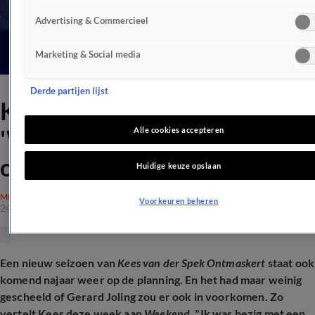
Advertising & Commercieel
Marketing & Social media
Derde partijen lijst
Kees van der Spek onthult:
'Was bezig met een zaak
Alle cookies accepteren
omtrent Gerard Joling'
Huidige keuze opslaan
MISDAAD
Voorkeuren beheren
24 juni 2026, 12:13
Een nieuw seizoen van
Kees van der Spek Ontmaskert
staat ook
komend najaar weer op de planning. En het had maar weinig
gescheeld of Gerard Joling zou er ook in voorkomen. Zo
vertelt Kees deze week aan
Weekend.
"Ik was bezig met een