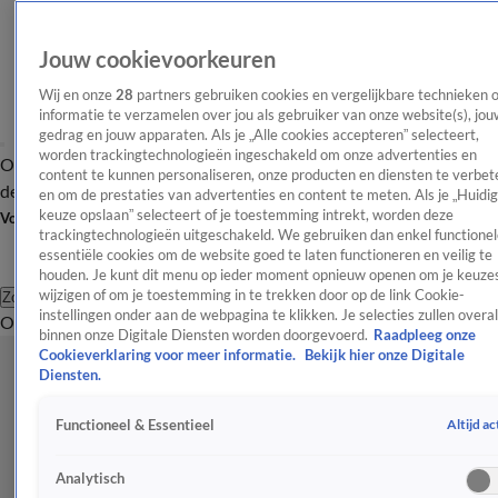
Jouw cookievoorkeuren
Wij en onze
28
partners gebruiken cookies en vergelijkbare technieken 
informatie te verzamelen over jou als gebruiker van onze website(s), jou
gedrag en jouw apparaten. Als je „Alle cookies accepteren” selecteert,
worden trackingtechnologieën ingeschakeld om onze advertenties en
Overzicht
Afleveringen
Tip
Entertainment
BN'ers
TV
Crime
Algemeen
content te kunnen personaliseren, onze producten en diensten te verbet
de redactie
Nieuwsbrief
en om de prestaties van advertenties en content te meten. Als je „Huidi
keuze opslaan” selecteert of je toestemming intrekt, worden deze
Volg Shownieuws
trackingtechnologieën uitgeschakeld. We gebruiken dan enkel functionel
essentiële cookies om de website goed te laten functioneren en veilig te
houden. Je kunt dit menu op ieder moment opnieuw openen om je keuzes
wijzigen of om je toestemming in te trekken door op de link Cookie-
Zoeken
instellingen onder aan de webpagina te klikken. Je selecties zullen overal
Overzicht
Entertainment
Spraakmakend
Reality
Crime
Video's
Afl
binnen onze Digitale Diensten worden doorgevoerd.
Raadpleeg onze
Cookieverklaring voor meer informatie.
Bekijk hier onze Digitale
Diensten.
Altijd ac
Functioneel & Essentieel
Analytisch