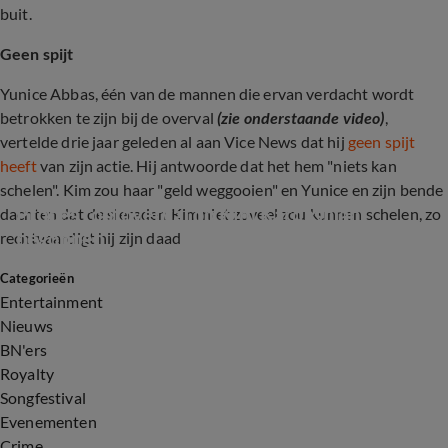
buit.
Geen spijt
Yunice Abbas, één van de mannen die ervan verdacht wordt
betrokken te zijn bij de overval
(zie onderstaande video)
,
vertelde drie jaar geleden al aan Vice News dat hij
geen spijt
heeft
van zijn actie. Hij antwoorde dat het hem "niets kan
schelen". Kim zou haar "geld weggooien" en Yunice en zijn bende
Proces roofoverval op Kim Kardashian 
dachten dat de sieraden Kim niet zoveel zou kunnen schelen, zo
begonnen
rechtvaardigt hij zijn daad
Categorieën
1:34
Entertainment
Nieuws
BN'ers
Royalty
Songfestival
Evenementen
Crime