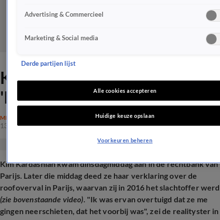
Advertising & Commercieel
Marketing & Social media
Derde partijen lijst
Kim Kardashian in tranen:
'Dacht dat het voorbij was'
Alle cookies accepteren
Huidige keuze opslaan
MISDAAD
13 mei 2025, 14:54
Voorkeuren beheren
Kim Kardashian kwam dinsdagmiddag aan in de rechtbank van
Parijs. Later die middag deed ze haar verklaring over de
roofoverval in Parijs, waarvan zij in 2016 het slachtoffer werd
(zie bovenstaande video)
. "Ik was ervan overtuigd dat ze me
gingen neerschieten, dat het voorbij was", zei de realityster in