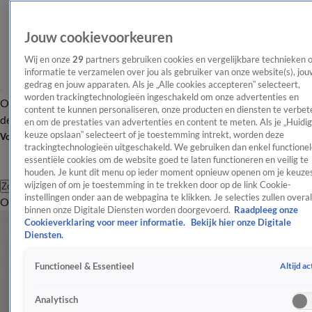
Jouw cookievoorkeuren
Wij en onze
29
partners gebruiken cookies en vergelijkbare technieken 
informatie te verzamelen over jou als gebruiker van onze website(s), jou
gedrag en jouw apparaten. Als je „Alle cookies accepteren” selecteert,
worden trackingtechnologieën ingeschakeld om onze advertenties en
Overzicht
Afleveringen
Tip
Entertainment
BN'ers
TV
Crime
Algemeen
content te kunnen personaliseren, onze producten en diensten te verbet
de redactie
Nieuwsbrief
en om de prestaties van advertenties en content te meten. Als je „Huidi
keuze opslaan” selecteert of je toestemming intrekt, worden deze
Volg Shownieuws
trackingtechnologieën uitgeschakeld. We gebruiken dan enkel functionel
essentiële cookies om de website goed te laten functioneren en veilig te
houden. Je kunt dit menu op ieder moment opnieuw openen om je keuzes
wijzigen of om je toestemming in te trekken door op de link Cookie-
Zoeken
instellingen onder aan de webpagina te klikken. Je selecties zullen overal
Overzicht
Entertainment
Spraakmakend
Reality
Crime
Video's
Afl
binnen onze Digitale Diensten worden doorgevoerd.
Raadpleeg onze
Cookieverklaring voor meer informatie.
Bekijk hier onze Digitale
Diensten.
Altijd ac
Functioneel & Essentieel
Analytisch