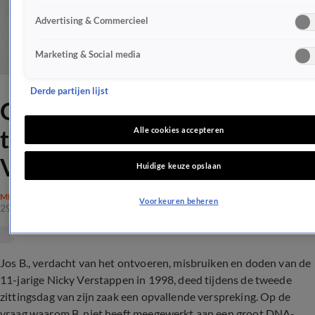
Advertising & Commercieel
Marketing & Social media
Derde partijen lijst
Opvallende versprekingen B.
tijdens strafzaak Nicky
Alle cookies accepteren
Verstappen
Huidige keuze opslaan
MISDAAD
Voorkeuren beheren
29 sep 2020, 16:19
Jos B., verdacht van het ontvoeren, misbruiken en doden van de
11-jarige Nicky Verstappen in 1998, deed tijdens de tweede
zittingsdag van zijn zaak een opvallende verspreking. Op de
vraag waarom B. niet heeft meegewerkt aan een groot DNA-