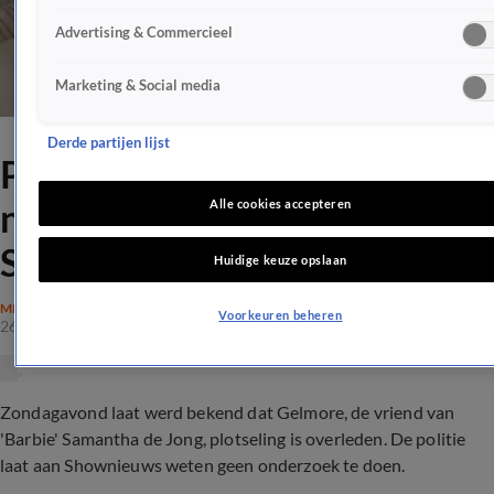
Advertising & Commercieel
Marketing & Social media
Derde partijen lijst
Politie doet geen onderzoek
naar overlijden vriend
Alle cookies accepteren
Samantha de Jong
Huidige keuze opslaan
MISDAAD
Voorkeuren beheren
26 apr 2021, 14:16
Zondagavond laat werd bekend dat Gelmore, de vriend van
'Barbie' Samantha de Jong, plotseling is overleden. De politie
laat aan Shownieuws weten geen onderzoek te doen.