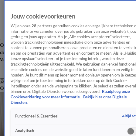
Jouw cookievoorkeuren
Wij en onze
28
partners gebruiken cookies en vergelijkbare technieken 
informatie te verzamelen over jou als gebruiker van onze website(s), jou
gedrag en jouw apparaten. Als je „Alle cookies accepteren” selecteert,
worden trackingtechnologieën ingeschakeld om onze advertenties en
Overzicht
Afleveringen
Tip
Entertainment
BN'ers
TV
Crime
Algemeen
content te kunnen personaliseren, onze producten en diensten te verbet
de redactie
Nieuwsbrief
en om de prestaties van advertenties en content te meten. Als je „Huidi
keuze opslaan” selecteert of je toestemming intrekt, worden deze
Volg Shownieuws
trackingtechnologieën uitgeschakeld. We gebruiken dan enkel functionel
essentiële cookies om de website goed te laten functioneren en veilig te
houden. Je kunt dit menu op ieder moment opnieuw openen om je keuzes
wijzigen of om je toestemming in te trekken door op de link Cookie-
Zoeken
instellingen onder aan de webpagina te klikken. Je selecties zullen overal
Overzicht
Entertainment
Spraakmakend
Reality
Crime
Video's
Afl
binnen onze Digitale Diensten worden doorgevoerd.
Raadpleeg onze
Cookieverklaring voor meer informatie.
Bekijk hier onze Digitale
Diensten.
Altijd ac
Functioneel & Essentieel
Analytisch