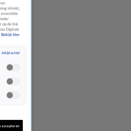
van
ing intrekt,
 essentiële
 ieder
 op de link
nze Digitale
Bekijk hier
Altijd actief
s accepteren