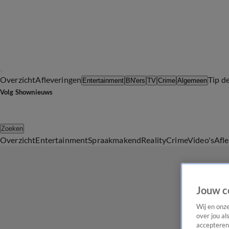
Overzicht
Afleveringen
Tip d
Entertainment
BN'ers
TV
Crime
Algemeen
Volg Shownieuws
Zoeken
Overzicht
Entertainment
Spraakmakend
Reality
Crime
Video's
Afl
Jouw c
Wij en onz
over jou al
accepteren