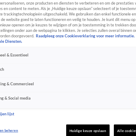
personaliseren, onze producten en diensten te verbeteren en om de prestaties 
s en content te meten. Als je „Huidige keuze opslaan” selecteert of je toestemm
e trackingtechnologieën uitgeschakeld. We gebruiken dan enkel functionele en
de website goed te laten functioneren en veilig te houden. Je kunt dit menu op
ieuw openen om je keuzes te wijzigen of om je toestemming in te trekken door
ellingen onder aan de webpagina te klikken. Je selecties zullen overal binnen o
orden doorgevoerd.
Raadpleeg onze Cookieverklaring voor meer informatie.
ale Diensten.
eel & Essentieel
sch
sing & Commercieel
ng & Social media
jen lijst
en beheren
Huidige keuze opslaan
Alle cookie