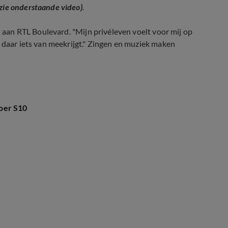
(zie onderstaande video)
.
n aan RTL Boulevard. "Mijn privéleven voelt voor mij op
d daar iets van meekrijgt." Zingen en muziek maken
 tweelingbroer
oer S10