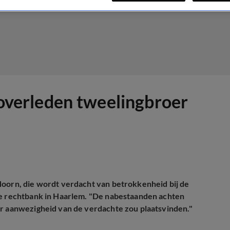
g overleden tweelingbroer
Hoorn, die wordt verdacht van betrokkenheid bij de
 de rechtbank in Haarlem. "De nabestaanden achten
er aanwezigheid van de verdachte zou plaatsvinden."