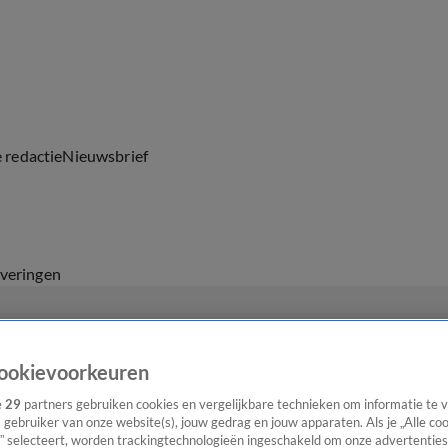
e redactie
Nieuwsbrief
everingen
ookievoorkeuren
e
29
partners gebruiken cookies en vergelijkbare technieken om informatie te
s gebruiker van onze website(s), jouw gedrag en jouw apparaten. Als je „Alle co
” selecteert, worden trackingtechnologieën ingeschakeld om onze advertenties