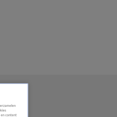
 verzamelen
okies
 en content