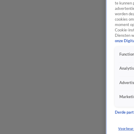
te kunnen 
advertentie
worden dez
cookies om 
moment opn
Cookie-inst
Diensten w
onze Digit
Function
Analyti
Adverti
Marketi
Derde parti
Voorkeur