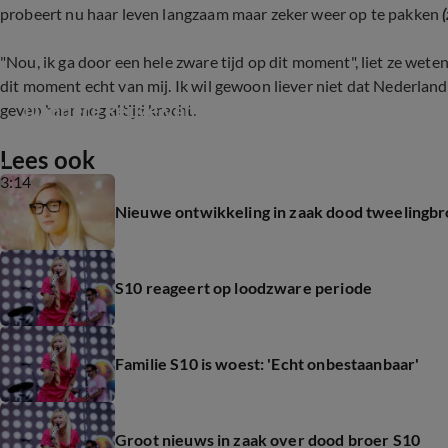
probeert nu haar leven langzaam maar zeker weer op te pakken
"Nou, ik ga door een hele zware tijd op dit moment", liet ze wete
dit moment echt van mij. Ik wil gewoon liever niet dat Nederlan
Dappere keuze van zangeres S10 na overlijden
geven haar nog altijd kracht.
Lees ook
3:14
Nieuwe ontwikkeling in zaak dood tweelingbr
S10 reageert op loodzware periode
Familie S10 is woest: 'Echt onbestaanbaar'
Groot nieuws in zaak over dood broer S10