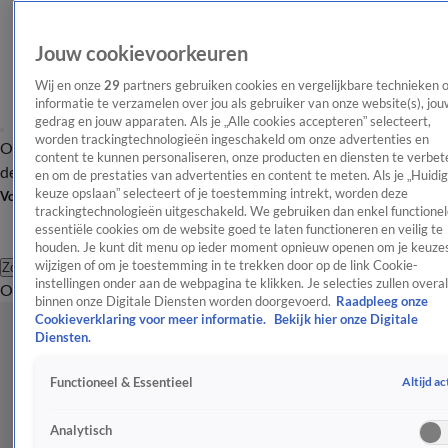
Jouw cookievoorkeuren
Wij en onze
29
partners gebruiken cookies en vergelijkbare technieken 
informatie te verzamelen over jou als gebruiker van onze website(s), jou
gedrag en jouw apparaten. Als je „Alle cookies accepteren” selecteert,
worden trackingtechnologieën ingeschakeld om onze advertenties en
Overzicht
Afleveringen
Tip
Entertainment
BN'ers
TV
Crime
Algemeen
content te kunnen personaliseren, onze producten en diensten te verbet
de redactie
Nieuwsbrief
en om de prestaties van advertenties en content te meten. Als je „Huidi
keuze opslaan” selecteert of je toestemming intrekt, worden deze
Volg Shownieuws
trackingtechnologieën uitgeschakeld. We gebruiken dan enkel functionel
essentiële cookies om de website goed te laten functioneren en veilig te
houden. Je kunt dit menu op ieder moment opnieuw openen om je keuzes
wijzigen of om je toestemming in te trekken door op de link Cookie-
Zoeken
instellingen onder aan de webpagina te klikken. Je selecties zullen overal
Overzicht
Entertainment
Spraakmakend
Reality
Crime
Video's
Afl
binnen onze Digitale Diensten worden doorgevoerd.
Raadpleeg onze
Cookieverklaring voor meer informatie.
Bekijk hier onze Digitale
Diensten.
Altijd ac
Functioneel & Essentieel
Analytisch