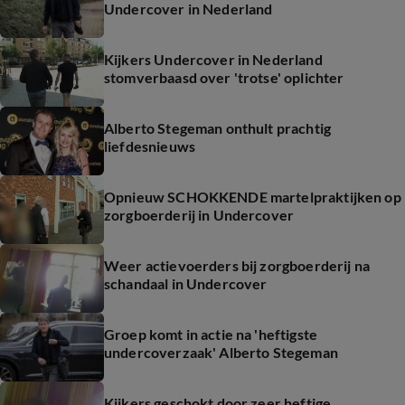
Undercover in Nederland
Kijkers Undercover in Nederland
stomverbaasd over 'trotse' oplichter
Alberto Stegeman onthult prachtig
liefdesnieuws
Opnieuw SCHOKKENDE martelpraktijken op
zorgboerderij in Undercover
Weer actievoerders bij zorgboerderij na
schandaal in Undercover
Groep komt in actie na 'heftigste
undercoverzaak' Alberto Stegeman
Kijkers geschokt door zeer heftige