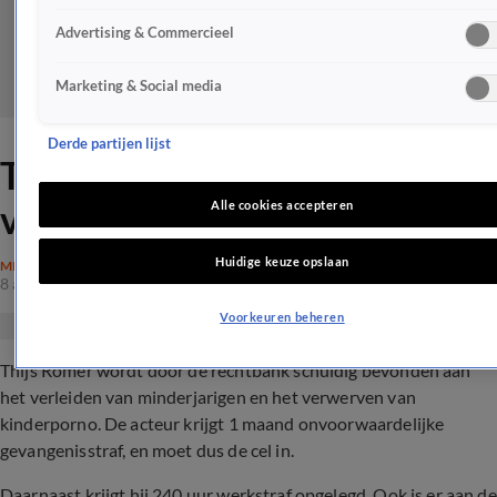
Advertising & Commercieel
Marketing & Social media
Derde partijen lijst
Thijs Römer moet de cel in
voor online zedenzaak
Alle cookies accepteren
Huidige keuze opslaan
MISDAAD
8 aug 2023, 13:27
Voorkeuren beheren
Thijs Römer wordt door de rechtbank schuldig bevonden aan
het verleiden van minderjarigen en het verwerven van
kinderporno. De acteur krijgt 1 maand onvoorwaardelijke
gevangenisstraf, en moet dus de cel in.
Daarnaast krijgt hij 240 uur werkstraf opgelegd. Ook is er aan de