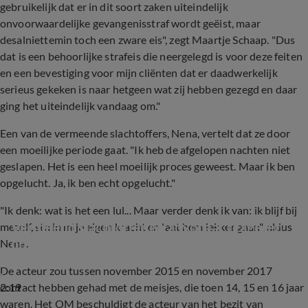
gebruikelijk dat er in dit soort zaken uiteindelijk
onvoorwaardelijke gevangenisstraf wordt geëist, maar
desalniettemin toch een zware eis", zegt Maartje Schaap. "Dus
dat is een behoorlijke strafeis die neergelegd is voor deze feiten
en een bevestiging voor mijn cliënten dat er daadwerkelijk
serieus gekeken is naar hetgeen wat zij hebben gezegd en daar
ging het uiteindelijk vandaag om."
Een van de vermeende slachtoffers, Nena, vertelt dat ze door
een moeilijke periode gaat. "Ik heb de afgelopen nachten niet
geslapen. Het is een heel moeilijk proces geweest. Maar ik ben
opgelucht. Ja, ik ben echt opgelucht."
"Ik denk: wat is het een lul... Maar verder denk ik van: ik blijf bij
Vermeend slachtoffer en advocaat reageren 
mezelf, sta in mijn eigen kracht en laat hem lekker gaan", aldus
op strafeis Thijs Romer
Nena.
De acteur zou tussen november 2015 en november 2017
2:19
contact hebben gehad met de meisjes, die toen 14, 15 en 16 jaar
waren. Het OM beschuldigt de acteur van het bezit van