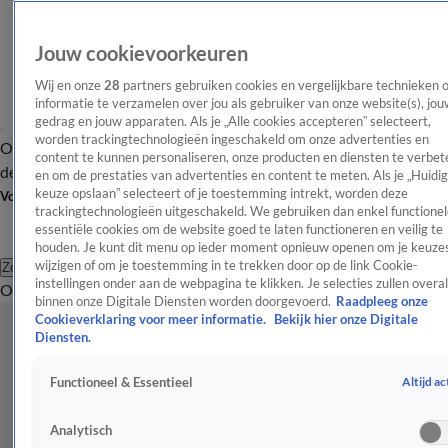
Jouw cookievoorkeuren
Wij en onze
28
partners gebruiken cookies en vergelijkbare technieken 
informatie te verzamelen over jou als gebruiker van onze website(s), jou
gedrag en jouw apparaten. Als je „Alle cookies accepteren” selecteert,
worden trackingtechnologieën ingeschakeld om onze advertenties en
Overzicht
Afleveringen
Tip
Entertainment
BN'ers
TV
Crime
Algemeen
content te kunnen personaliseren, onze producten en diensten te verbet
de redactie
Nieuwsbrief
en om de prestaties van advertenties en content te meten. Als je „Huidi
keuze opslaan” selecteert of je toestemming intrekt, worden deze
Volg Shownieuws
trackingtechnologieën uitgeschakeld. We gebruiken dan enkel functionel
essentiële cookies om de website goed te laten functioneren en veilig te
houden. Je kunt dit menu op ieder moment opnieuw openen om je keuzes
wijzigen of om je toestemming in te trekken door op de link Cookie-
Zoeken
instellingen onder aan de webpagina te klikken. Je selecties zullen overal
Overzicht
Entertainment
Spraakmakend
Reality
Crime
Video's
Afl
binnen onze Digitale Diensten worden doorgevoerd.
Raadpleeg onze
Cookieverklaring voor meer informatie.
Bekijk hier onze Digitale
Diensten.
Altijd ac
Functioneel & Essentieel
Analytisch