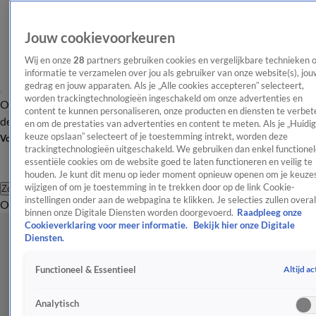
Jouw cookievoorkeuren
Wij en onze
28
partners gebruiken cookies en vergelijkbare technieken 
informatie te verzamelen over jou als gebruiker van onze website(s), jou
gedrag en jouw apparaten. Als je „Alle cookies accepteren” selecteert,
worden trackingtechnologieën ingeschakeld om onze advertenties en
Overzicht
Afleveringen
Tip
Entertainment
BN'ers
TV
Crime
Algemeen
content te kunnen personaliseren, onze producten en diensten te verbet
de redactie
Nieuwsbrief
en om de prestaties van advertenties en content te meten. Als je „Huidi
keuze opslaan” selecteert of je toestemming intrekt, worden deze
Volg Shownieuws
trackingtechnologieën uitgeschakeld. We gebruiken dan enkel functionel
essentiële cookies om de website goed te laten functioneren en veilig te
houden. Je kunt dit menu op ieder moment opnieuw openen om je keuzes
wijzigen of om je toestemming in te trekken door op de link Cookie-
Zoeken
instellingen onder aan de webpagina te klikken. Je selecties zullen overal
Overzicht
Entertainment
Spraakmakend
Reality
Crime
Video's
Afl
binnen onze Digitale Diensten worden doorgevoerd.
Raadpleeg onze
Cookieverklaring voor meer informatie.
Bekijk hier onze Digitale
Diensten.
Altijd ac
Functioneel & Essentieel
Analytisch