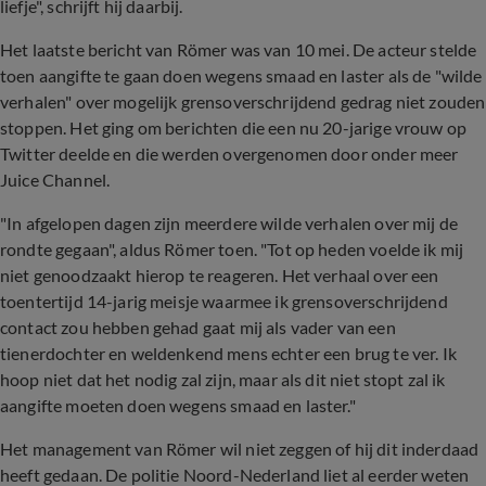
liefje", schrijft hij daarbij.
Het laatste bericht van Römer was van 10 mei. De acteur stelde
toen aangifte te gaan doen wegens smaad en laster als de "wilde
verhalen" over mogelijk grensoverschrijdend gedrag niet zouden
stoppen. Het ging om berichten die een nu 20-jarige vrouw op
Twitter deelde en die werden overgenomen door onder meer
Juice Channel.
"In afgelopen dagen zijn meerdere wilde verhalen over mij de
rondte gegaan", aldus Römer toen. "Tot op heden voelde ik mij
niet genoodzaakt hierop te reageren. Het verhaal over een
toentertijd 14-jarig meisje waarmee ik grensoverschrijdend
contact zou hebben gehad gaat mij als vader van een
tienerdochter en weldenkend mens echter een brug te ver. Ik
hoop niet dat het nodig zal zijn, maar als dit niet stopt zal ik
aangifte moeten doen wegens smaad en laster."
Het management van Römer wil niet zeggen of hij dit inderdaad
heeft gedaan. De politie Noord-Nederland liet al eerder weten