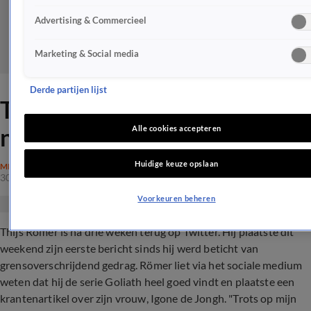
Advertising & Commercieel
Marketing & Social media
Derde partijen lijst
Thijs Römer terug op Twitter
na #MeToo-aantijgingen
Alle cookies accepteren
Huidige keuze opslaan
MISDAAD
30 mei 2022, 16:48
Voorkeuren beheren
Thijs Römer is na drie weken terug op Twitter. Hij plaatste dit
weekend zijn eerste bericht sinds hij werd beticht van
grensoverschrijdend gedrag. Römer liet via het sociale medium
weten dat hij de serie Goliath heel goed vindt en plaatste een
krantenartikel over zijn vrouw, Igone de Jongh. "Trots op mijn