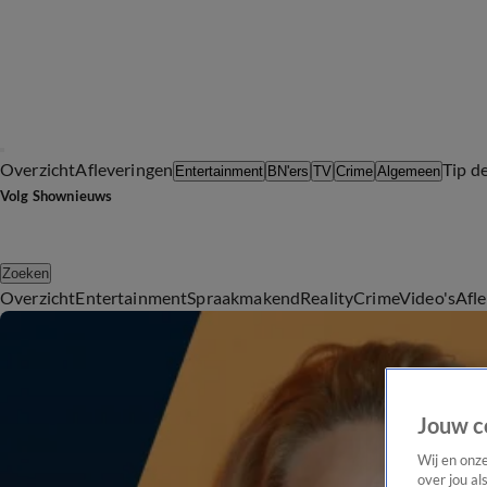
Overzicht
Afleveringen
Tip d
Entertainment
BN'ers
TV
Crime
Algemeen
Volg Shownieuws
Zoeken
Overzicht
Entertainment
Spraakmakend
Reality
Crime
Video's
Afl
Jouw c
Wij en onz
over jou al