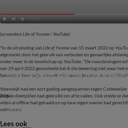
(screenshot: Life of Yvonne / YouTube)
"In de uitzending van
Life of Yvonne
van 15 maart 2022 op YouTu
afgeslankt door het gebruik van verboden en gevaarlijke afslankp
onder meer in de boodschap op YouTube. "De voorzieningenrech
van 29 april 2022 geoordeeld dat ik die bewering niet waar heb
Samantha helemaal klaar met 'keiharde leugen
Samantha Steenwijk en heeft mij daarom bevolen deze rectificatie
Steenwijk had een kort geding aangespannen tegen Coldeweijer 
2:24
illegale dieetpillen had gebruikt om af te vallen. Ook stelde ze 
video al offline had gehaald en op haar eigen manier had gerecti
Zo reageert Yvonne na kort geding Samantha
voldoende.
Lees ook