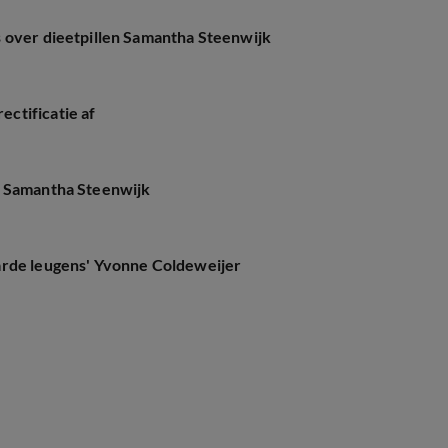
 over dieetpillen Samantha Steenwijk
ctificatie af
k Samantha Steenwijk
arde leugens' Yvonne Coldeweijer