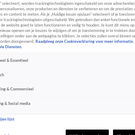
” selecteert, worden trackingtechnologieën ingeschakeld om onze advertenties
personaliseren, onze producten en diensten te verbeteren en om de prestaties 
s en content te meten. Als je „Huidige keuze opslaan” selecteert of je toestemm
e trackingtechnologieën uitgeschakeld. We gebruiken dan enkel functionele en
de website goed te laten functioneren en veilig te houden. Je kunt dit menu op
ieuw openen om je keuzes te wijzigen of om je toestemming in te trekken door
ellingen onder aan de webpagina te klikken. Je selecties zullen overal binnen o
orden doorgevoerd.
Raadpleeg onze Cookieverklaring voor meer informatie.
ale Diensten.
eel & Essentieel
sch
sing & Commercieel
ng & Social media
jen lijst