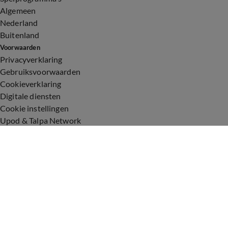
Algemeen
Nederland
Buitenland
Voorwaarden
Privacyverklaring
Gebruiksvoorwaarden
Cookieverklaring
Digitale diensten
Cookie instellingen
Upod & Talpa Network
Adverteren
Vacatures
Publieksservice
Toegankelijkheid
Over ons
Neem contact op
+31 (0)6 - 549 628 21
show@talpanetwork.com