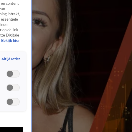
 en content
van
ing intrekt,
 essentiële
 ieder
 op de link
nze Digitale
Bekijk hier
Altijd actief