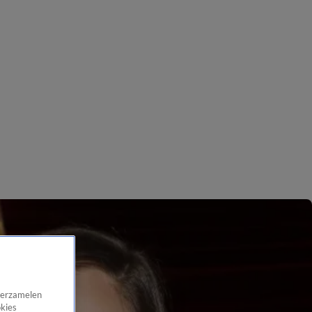
 verzamelen
okies