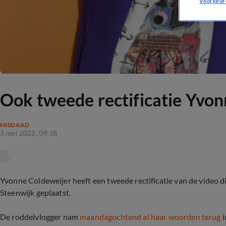
Voorkeur
Ook tweede rectificatie Yvon
MISDAAD
3 mei 2022, 09:18
Yvonne Coldeweijer heeft een tweede rectificatie van de video di
Steenwijk geplaatst.
De roddelvlogger nam
maandagochtend al haar woorden terug
i