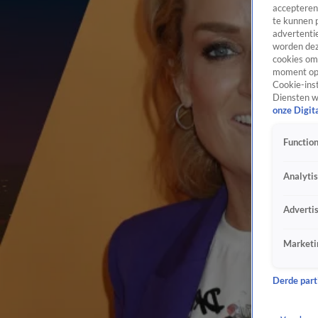
accepteren
te kunnen 
advertentie
worden dez
cookies om 
moment opn
Cookie-inst
Diensten w
onze Digit
Function
Analyti
Adverti
Marketi
Derde parti