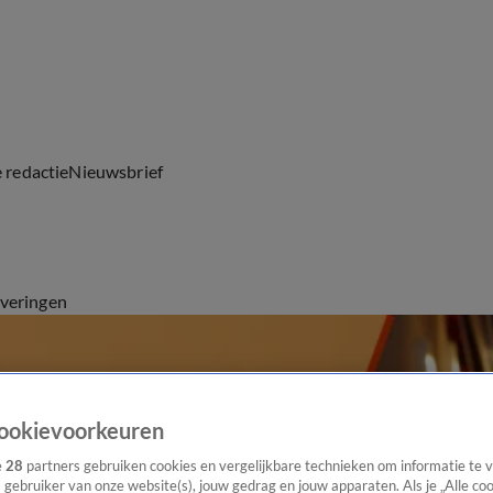
e redactie
Nieuwsbrief
everingen
ookievoorkeuren
e
28
partners gebruiken cookies en vergelijkbare technieken om informatie te
s gebruiker van onze website(s), jouw gedrag en jouw apparaten. Als je „Alle co