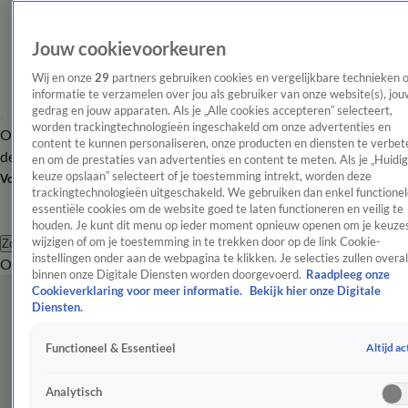
Jouw cookievoorkeuren
Wij en onze
29
partners gebruiken cookies en vergelijkbare technieken 
informatie te verzamelen over jou als gebruiker van onze website(s), jou
gedrag en jouw apparaten. Als je „Alle cookies accepteren” selecteert,
worden trackingtechnologieën ingeschakeld om onze advertenties en
Overzicht
Afleveringen
Tip
Entertainment
BN'ers
TV
Crime
Algemeen
content te kunnen personaliseren, onze producten en diensten te verbet
de redactie
Nieuwsbrief
en om de prestaties van advertenties en content te meten. Als je „Huidi
keuze opslaan” selecteert of je toestemming intrekt, worden deze
Volg Shownieuws
trackingtechnologieën uitgeschakeld. We gebruiken dan enkel functionel
essentiële cookies om de website goed te laten functioneren en veilig te
houden. Je kunt dit menu op ieder moment opnieuw openen om je keuzes
wijzigen of om je toestemming in te trekken door op de link Cookie-
Zoeken
instellingen onder aan de webpagina te klikken. Je selecties zullen overal
Overzicht
Entertainment
Spraakmakend
Reality
Crime
Video's
Afl
binnen onze Digitale Diensten worden doorgevoerd.
Raadpleeg onze
Cookieverklaring voor meer informatie.
Bekijk hier onze Digitale
Diensten.
Altijd ac
Functioneel & Essentieel
Analytisch