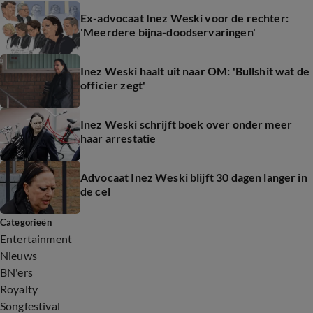
Ex-advocaat Inez Weski voor de rechter:
'Meerdere bijna-doodservaringen'
Inez Weski haalt uit naar OM: 'Bullshit wat de
officier zegt'
Inez Weski schrijft boek over onder meer
haar arrestatie
Advocaat Inez Weski blijft 30 dagen langer in
de cel
Categorieën
Entertainment
Nieuws
BN'ers
Royalty
Songfestival