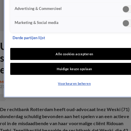
Advertising & Commercieel
Marketing & Social media
Derde partijen lijst
Uitspraak Inez Weski: wel
schuldig bevonden, geen
Alle cookies accepteren
extra gevangenisstraf
Huidige keuze opslaan
MISDAAD
Voorkeuren beheren
21 mei 2026, 14:34
De rechtbank Rotterdam heeft oud-advocaat Inez Weski (71)
donderdag schuldig bevonden aan het spelen van een actieve
rol in de misdaadbende van haar voormalige cliënt Ridouan
Taghi. Tegelijkertijd bepaalde de rechtbank dat Weski, die 42