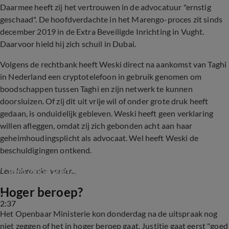
Daarmee heeft zij het vertrouwen in de advocatuur "ernstig
geschaad". De hoofdverdachte in het Marengo-proces zit sinds
december 2019 in de Extra Beveiligde Inrichting in Vught.
Daarvoor hield hij zich schuil in Dubai.
Volgens de rechtbank heeft Weski direct na aankomst van Taghi
in Nederland een cryptotelefoon in gebruik genomen om
boodschappen tussen Taghi en zijn netwerk te kunnen
doorsluizen. Of zij dit uit vrije wil of onder grote druk heeft
gedaan, is onduidelijk gebleven. Weski heeft geen verklaring
willen afleggen, omdat zij zich gebonden acht aan haar
geheimhoudingsplicht als advocaat. Wel heeft Weski de
beschuldigingen ontkend.
'Inez Weski wisselde ruim 8000 berichten uit 
met zoon van Taghi'
Lees hieronder verder...
Hoger beroep?
2:37
Het Openbaar Ministerie kon donderdag na de uitspraak nog
niet zeggen of het in hoger beroep gaat. Justitie gaat eerst "goed