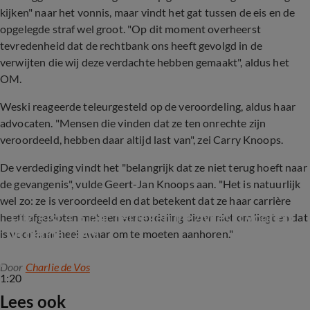
kijken" naar het vonnis, maar vindt het gat tussen de eis en de
opgelegde straf wel groot. "Op dit moment overheerst
tevredenheid dat de rechtbank ons heeft gevolgd in de
verwijten die wij deze verdachte hebben gemaakt", aldus het
OM.
Weski reageerde teleurgesteld op de veroordeling, aldus haar
advocaten. "Mensen die vinden dat ze ten onrechte zijn
veroordeeld, hebben daar altijd last van", zei Carry Knoops.
De verdediging vindt het "belangrijk dat ze niet terug hoeft naar
de gevangenis", vulde Geert-Jan Knoops aan. "Het is natuurlijk
wel zo: ze is veroordeeld en dat betekent dat ze haar carrière
OM eist 4,5 jaar cel tegen Inez Weski voor rol 
heeft afgesloten met een veroordeling die er niet om liegt en dat
in bende Taghi
is voor haar heel zwaar om te moeten aanhoren."
Door
Charlie de Vos
1:20
Lees ook