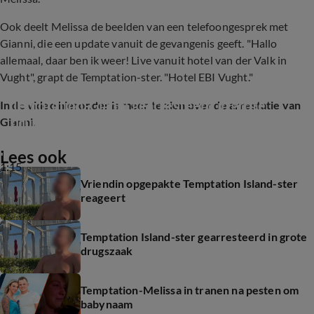
Ook deelt Melissa de beelden van een telefoongesprek met
Gianni, die een update vanuit de gevangenis geeft. "Hallo
allemaal, daar ben ik weer! Live vanuit hotel van der Valk in
Vught", grapt de Temptation-ster. "Hotel EBI Vught."
Temptation-Gianni gearresteerd in grote 
In de video hieronder is meer te zien over de arrestatie van
drugszaak
Gianni.
Lees ook
1:15
Vriendin opgepakte Temptation Island-ster
reageert
Temptation Island-ster gearresteerd in grote
drugszaak
Temptation-Melissa in tranen na pesten om
babynaam