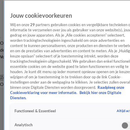
Jouw cookievoorkeuren
Wij en onze
29
partners gebruiken cookies en vergelijkbare technieken 
informatie te verzamelen over jou als gebruiker van onze website(s), jou
gedrag en jouw apparaten. Als je „Alle cookies accepteren” selecteert,
worden trackingtechnologieën ingeschakeld om onze advertenties en
Overzicht
Afleveringen
Tip
Entertainment
BN'ers
TV
Crime
Algemeen
content te kunnen personaliseren, onze producten en diensten te verbet
de redactie
Nieuwsbrief
en om de prestaties van advertenties en content te meten. Als je „Huidi
keuze opslaan” selecteert of je toestemming intrekt, worden deze
Volg Shownieuws
trackingtechnologieën uitgeschakeld. We gebruiken dan enkel functionel
essentiële cookies om de website goed te laten functioneren en veilig te
houden. Je kunt dit menu op ieder moment opnieuw openen om je keuzes
wijzigen of om je toestemming in te trekken door op de link Cookie-
Zoeken
instellingen onder aan de webpagina te klikken. Je selecties zullen overal
Overzicht
Entertainment
Spraakmakend
Reality
Crime
Video's
Afl
binnen onze Digitale Diensten worden doorgevoerd.
Raadpleeg onze
Cookieverklaring voor meer informatie.
Bekijk hier onze Digitale
Diensten.
Altijd ac
Functioneel & Essentieel
Analytisch