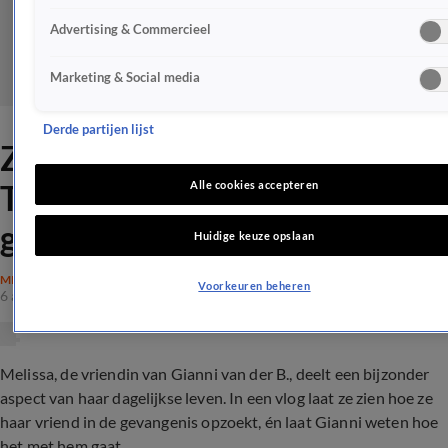
Advertising & Commercieel
Marketing & Social media
Derde partijen lijst
ZIEN: Vriendin opgepakte
Temptation-ster filmt
Alle cookies accepteren
gevangenisbezoek
Huidige keuze opslaan
MISDAAD
Voorkeuren beheren
6 apr 2022, 16:23
Melissa, de vriendin van Gianni van der B., deelt een bijzonder
aspect van haar dagelijkse leven. In een vlog laat ze zien hoe ze
haar vriend in de gevangenis opzoekt, én laat Gianni weten hoe
het met hem gaat.