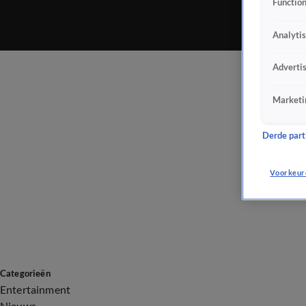
Function
Analyti
Adverti
Marketi
Derde parti
Voorkeur
Categorieën
Entertainment
Nieuws