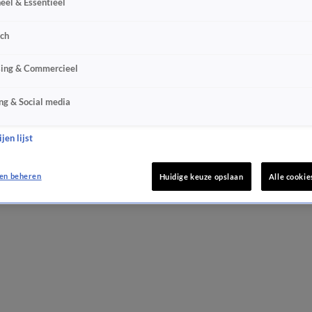
eel & Essentieel
sch
sing & Commercieel
ng & Social media
jen lijst
en beheren
Huidige keuze opslaan
Alle cookie