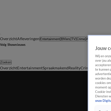
Overzicht
Afleveringen
Tip d
Entertainment
BN'ers
TV
Crime
Algemeen
Volg Shownieuws
Jouw c
Wij en onz
over jou al
Zoeken
accepteren
Overzicht
Entertainment
Spraakmakend
Reality
Crime
Video's
Afl
te kunnen 
advertentie
worden dez
cookies om 
moment opn
Cookie-inst
Diensten w
onze Digit