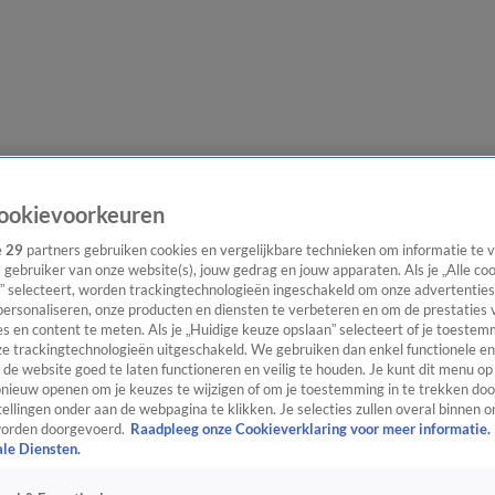
e redactie
Nieuwsbrief
ookievoorkeuren
e
29
partners gebruiken cookies en vergelijkbare technieken om informatie te
s gebruiker van onze website(s), jouw gedrag en jouw apparaten. Als je „Alle co
” selecteert, worden trackingtechnologieën ingeschakeld om onze advertenties
everingen
personaliseren, onze producten en diensten te verbeteren en om de prestaties 
s en content te meten. Als je „Huidige keuze opslaan” selecteert of je toestemm
e trackingtechnologieën uitgeschakeld. We gebruiken dan enkel functionele en
de website goed te laten functioneren en veilig te houden. Je kunt dit menu op
ieuw openen om je keuzes te wijzigen of om je toestemming in te trekken door
ellingen onder aan de webpagina te klikken. Je selecties zullen overal binnen o
orden doorgevoerd.
Raadpleeg onze Cookieverklaring voor meer informatie.
ale Diensten.