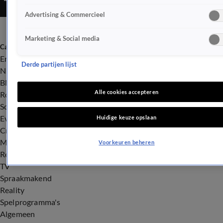
Advertising & Commercieel
Marketing & Social media
Categorieën
Entertainment
Derde partijen lijst
Nieuws
BN'ers
Alle cookies accepteren
Royalty
Songfestival
Evenementen
Huidige keuze opslaan
Crime
Misdaad
Voorkeuren beheren
Rechtszaken
TV
Spraakmakend
Reality
Spelprogramma's
Algemeen