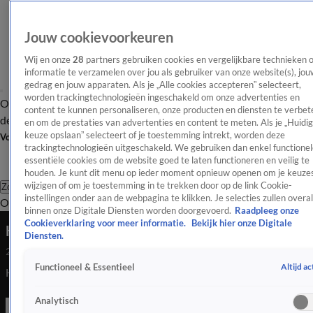
Jouw cookievoorkeuren
Wij en onze
28
partners gebruiken cookies en vergelijkbare technieken 
informatie te verzamelen over jou als gebruiker van onze website(s), jou
gedrag en jouw apparaten. Als je „Alle cookies accepteren” selecteert,
worden trackingtechnologieën ingeschakeld om onze advertenties en
Overzicht
Afleveringen
Tip
Entertainment
BN'ers
TV
Crime
Algemeen
content te kunnen personaliseren, onze producten en diensten te verbet
de redactie
Nieuwsbrief
en om de prestaties van advertenties en content te meten. Als je „Huidi
keuze opslaan” selecteert of je toestemming intrekt, worden deze
Volg Shownieuws
trackingtechnologieën uitgeschakeld. We gebruiken dan enkel functionel
essentiële cookies om de website goed te laten functioneren en veilig te
houden. Je kunt dit menu op ieder moment opnieuw openen om je keuzes
wijzigen of om je toestemming in te trekken door op de link Cookie-
Zoeken
instellingen onder aan de webpagina te klikken. Je selecties zullen overal
Overzicht
Entertainment
Spraakmakend
Reality
Crime
Video's
Afl
binnen onze Digitale Diensten worden doorgevoerd.
Raadpleeg onze
Cookieverklaring voor meer informatie.
Bekijk hier onze Digitale
Harry Slinger kruipt in huid van Willy Alberti
Diensten.
24 nov 2021, 07:58
Altijd ac
Functioneel & Essentieel
Harry Slinger kruipt in huid van Willy Alberti
Analytisch