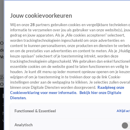
Jouw cookievoorkeuren
Wij en onze
28
partners gebruiken cookies en vergelijkbare technieken 
informatie te verzamelen over jou als gebruiker van onze website(s), jou
gedrag en jouw apparaten. Als je „Alle cookies accepteren” selecteert,
worden trackingtechnologieën ingeschakeld om onze advertenties en
Overzicht
Afleveringen
Tip
Entertainment
BN'ers
TV
Crime
Algemeen
content te kunnen personaliseren, onze producten en diensten te verbet
de redactie
Nieuwsbrief
en om de prestaties van advertenties en content te meten. Als je „Huidi
keuze opslaan” selecteert of je toestemming intrekt, worden deze
Volg Shownieuws
trackingtechnologieën uitgeschakeld. We gebruiken dan enkel functionel
essentiële cookies om de website goed te laten functioneren en veilig te
houden. Je kunt dit menu op ieder moment opnieuw openen om je keuzes
wijzigen of om je toestemming in te trekken door op de link Cookie-
Zoeken
instellingen onder aan de webpagina te klikken. Je selecties zullen overal
Overzicht
Entertainment
Spraakmakend
Reality
Crime
Video's
Afl
binnen onze Digitale Diensten worden doorgevoerd.
Raadpleeg onze
Cookieverklaring voor meer informatie.
Bekijk hier onze Digitale
Inez Weski weer op vrije voeten
Diensten.
2 juni 2023, 10:25
Altijd ac
Functioneel & Essentieel
Na 41 dagen vast te hebben gezeten, komt Inez Weski weer
vrij.
Analytisch