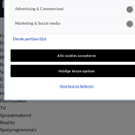
Advertising & Commercieel
Marketing & Social media
Categorieën
Derde partijen lijst
Entertainment
Nieuws
Alle cookies accepteren
BN'ers
Royalty
Songfestival
Huidige keuze opslaan
Evenementen
Crime
Voorkeuren beheren
Misdaad
Rechtszaken
TV
Spraakmakend
Reality
Spelprogramma's