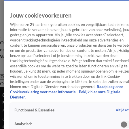
Jouw cookievoorkeuren
Wij en onze
29
partners gebruiken cookies en vergelijkbare technieken 
informatie te verzamelen over jou als gebruiker van onze website(s), jou
gedrag en jouw apparaten. Als je „Alle cookies accepteren” selecteert,
worden trackingtechnologieën ingeschakeld om onze advertenties en
Overzicht
Afleveringen
Tip
Entertainment
BN'ers
TV
Crime
Algemeen
content te kunnen personaliseren, onze producten en diensten te verbet
de redactie
Nieuwsbrief
en om de prestaties van advertenties en content te meten. Als je „Huidi
keuze opslaan” selecteert of je toestemming intrekt, worden deze
Volg Shownieuws
trackingtechnologieën uitgeschakeld. We gebruiken dan enkel functionel
essentiële cookies om de website goed te laten functioneren en veilig te
houden. Je kunt dit menu op ieder moment opnieuw openen om je keuzes
wijzigen of om je toestemming in te trekken door op de link Cookie-
Zoeken
instellingen onder aan de webpagina te klikken. Je selecties zullen overal
Overzicht
Entertainment
Spraakmakend
Reality
Crime
Video's
Afl
binnen onze Digitale Diensten worden doorgevoerd.
Raadpleeg onze
Cookieverklaring voor meer informatie.
Bekijk hier onze Digitale
Olcay Gulsen moet ton betalen aan ex-
Diensten.
schoonmoeder
Altijd ac
Functioneel & Essentieel
6 apr 2023, 23:23
Olcay Gulsen moet een ton terugbetalen aan haar ex-
Analytisch
schoonmoeder.