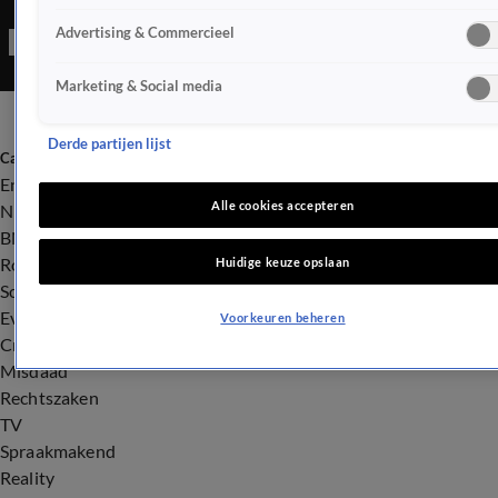
Advertising & Commercieel
Marketing & Social media
Derde partijen lijst
Categorieën
Entertainment
Alle cookies accepteren
Nieuws
BN'ers
Royalty
Huidige keuze opslaan
Songfestival
Evenementen
Voorkeuren beheren
Crime
Misdaad
Rechtszaken
TV
Spraakmakend
Reality