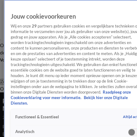
Jouw cookievoorkeuren
Wij en onze
29
partners gebruiken cookies en vergelijkbare technieken 
informatie te verzamelen over jou als gebruiker van onze website(s), jou
gedrag en jouw apparaten. Als je „Alle cookies accepteren” selecteert,
worden trackingtechnologieën ingeschakeld om onze advertenties en
Overzicht
Afleveringen
Tip
Entertainment
BN'ers
TV
Crime
Algemeen
content te kunnen personaliseren, onze producten en diensten te verbet
de redactie
Nieuwsbrief
en om de prestaties van advertenties en content te meten. Als je „Huidi
keuze opslaan” selecteert of je toestemming intrekt, worden deze
Volg Shownieuws
trackingtechnologieën uitgeschakeld. We gebruiken dan enkel functionel
essentiële cookies om de website goed te laten functioneren en veilig te
houden. Je kunt dit menu op ieder moment opnieuw openen om je keuzes
wijzigen of om je toestemming in te trekken door op de link Cookie-
Zoeken
instellingen onder aan de webpagina te klikken. Je selecties zullen overal
Overzicht
Entertainment
Spraakmakend
Reality
Crime
Video's
Afl
binnen onze Digitale Diensten worden doorgevoerd.
Raadpleeg onze
Cookieverklaring voor meer informatie.
Bekijk hier onze Digitale
Puck (6) wereldberoemd na brutaal debuut met
Diensten.
Nederlands Elftal
Altijd ac
Functioneel & Essentieel
24 juli 2020, 12:10
Puck (6) wereldberoemd na brutaal debuut met Nederlands
Analytisch
Elftal