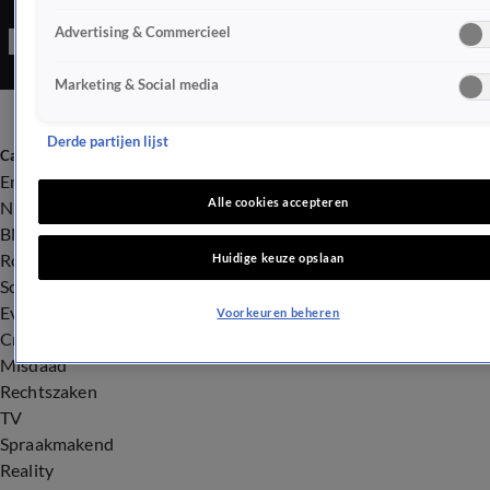
Advertising & Commercieel
Marketing & Social media
Derde partijen lijst
Categorieën
Entertainment
Alle cookies accepteren
Nieuws
BN'ers
Royalty
Huidige keuze opslaan
Songfestival
Evenementen
Voorkeuren beheren
Crime
Misdaad
Rechtszaken
TV
Spraakmakend
Reality