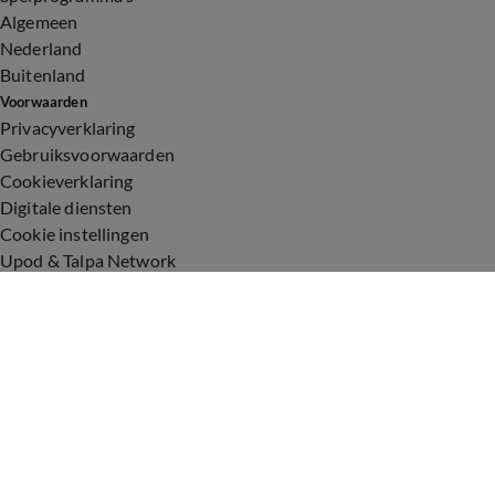
Algemeen
Nederland
Buitenland
Voorwaarden
Privacyverklaring
Gebruiksvoorwaarden
Cookieverklaring
Digitale diensten
Cookie instellingen
Upod & Talpa Network
Adverteren
Vacatures
Publieksservice
Toegankelijkheid
Over ons
Neem contact op
+31 (0)6 - 549 628 21
show@talpanetwork.com