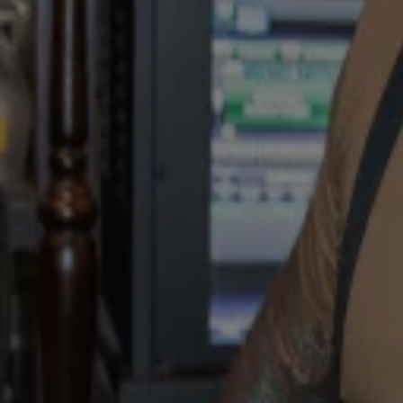
Onduidelijkheid over misbruik Nicky Verstappen
5 okt 2020, 11:02
Voorarrest verdachte van beroving Gordon verlengd
2 okt 2020, 14:54
Gordon enorm opgelucht na arrestatie 23-jarige verdachte
1 okt 2020, 16:17
18 jaar cel geëist voor moord op buurman Almere
30 sep 2020, 17:04
Michael van der Plas weer vrij, maar blijft verdacht
30 sep 2020, 11:13