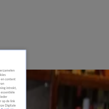
 verzamelen
okies
 en content
van
ing intrekt,
 essentiële
 ieder
 op de link
nze Digitale