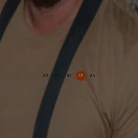
82
83
84
85
86