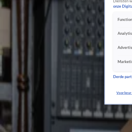
Diensten w
Verdediging Jos B. aan het woord in zaak Nicky Verstappen
onze Digit
12 okt 2020, 08:28
Function
Astrid Holleeder richt zich rechtstreeks tot broer Willem
12 okt 2020, 07:53
Analyti
Astrid en Sonja Holleeder doodsbang na mogelijke aanslag
12 okt 2020, 07:31
Adverti
Burgemeester blikt terug op drama Ruinerwold
10 okt 2020, 14:08
Marketi
OM eist 15 jaar cel tegen Jos B. voor doden en misbruiken Nicky Verstappen
8 okt 2020, 18:00
Familie Nicky Verstappen kan Jos B. aankijken tijdens verklaring
Derde parti
7 okt 2020, 13:31
Eis: celstraf ex-hoofdredacteur Gaykrant wegens kinderporno
Voorkeur
7 okt 2020, 12:54
Verdachte ontkent schieten op rapper Feis
7 okt 2020, 11:38
Rapper Boef wil boeten voor snelheidsovertredingen
6 okt 2020, 12:38