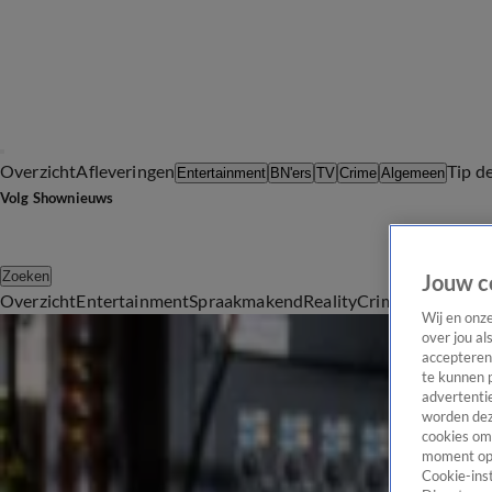
Overzicht
Afleveringen
Tip d
Entertainment
BN'ers
TV
Crime
Algemeen
Volg Shownieuws
Zoeken
Jouw c
Overzicht
Entertainment
Spraakmakend
Reality
Crime
Video's
Afl
Misdaad
Wij en onz
over jou al
Het laatste nieuws en de meest opvallende verhalen uit de were
accepteren
Misdaad
te kunnen 
advertentie
Holleeder: bedreigingen zussen 'verzinsels en flauwekul'
worden dez
13 okt 2020, 10:45
cookies om 
moment opn
Advocaat Jos B.: hier zit niet de dader
Cookie-inst
12 okt 2020, 11:49