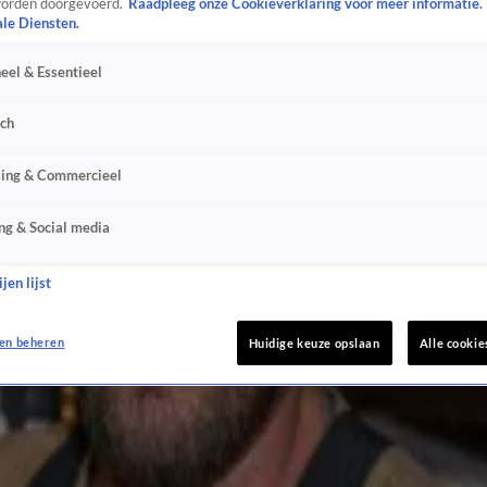
orden doorgevoerd.
Raadpleeg onze Cookieverklaring voor meer informatie.
ale Diensten.
eel & Essentieel
sch
sing & Commercieel
ng & Social media
jen lijst
en beheren
Huidige keuze opslaan
Alle cookie