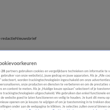
e redactie
Nieuwsbrief
ookievoorkeuren
everingen
e
28
partners gebruiken cookies en vergelijkbare technieken om informatie te
s gebruiker van onze website(s), jouw gedrag en jouw apparaten. Als je „Alle co
ld van misdaad.
” selecteert, worden trackingtechnologieën ingeschakeld om onze advertenties
personaliseren, onze producten en diensten te verbeteren en om de prestaties 
s en content te meten. Als je „Huidige keuze opslaan” selecteert of je toestemm
e trackingtechnologieën uitgeschakeld. We gebruiken dan enkel functionele en
de website goed te laten functioneren en veilig te houden. Je kunt dit menu op
ieuw openen om je keuzes te wijzigen of om je toestemming in te trekken door
ellingen onder aan de webpagina te klikken. Je selecties zullen overal binnen o