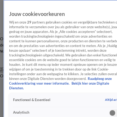
Jouw cookievoorkeuren
Wij en onze
29
partners gebruiken cookies en vergelijkbare technieken 
informatie te verzamelen over jou als gebruiker van onze website(s), jou
gedrag en jouw apparaten. Als je „Alle cookies accepteren” selecteert,
worden trackingtechnologieën ingeschakeld om onze advertenties en
Overzicht
Afleveringen
Tip
Entertainment
BN'ers
TV
Crime
Algemeen
content te kunnen personaliseren, onze producten en diensten te verbet
de redactie
Nieuwsbrief
en om de prestaties van advertenties en content te meten. Als je „Huidi
keuze opslaan” selecteert of je toestemming intrekt, worden deze
Volg Shownieuws
trackingtechnologieën uitgeschakeld. We gebruiken dan enkel functionel
essentiële cookies om de website goed te laten functioneren en veilig te
houden. Je kunt dit menu op ieder moment opnieuw openen om je keuzes
wijzigen of om je toestemming in te trekken door op de link Cookie-
Zoeken
instellingen onder aan de webpagina te klikken. Je selecties zullen overal
Overzicht
Entertainment
Spraakmakend
Reality
Crime
Video's
Afl
binnen onze Digitale Diensten worden doorgevoerd.
Raadpleeg onze
Cookieverklaring voor meer informatie.
Bekijk hier onze Digitale
Diensten.
Altijd ac
Functioneel & Essentieel
Analytisch