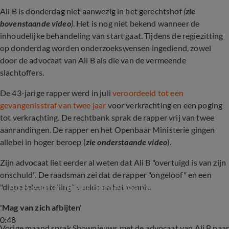
Ali B is donderdag niet aanwezig in het gerechtshof
(
zie
bovenstaande video
)
. Het is nog niet bekend wanneer de
inhoudelijke behandeling van start gaat. Tijdens de regiezitting
op donderdag worden onderzoekswensen ingediend, zowel
door de advocaat van Ali B als die van de vermeende
slachtoffers.
De 43-jarige rapper werd in juli
veroordeeld tot een
gevangenisstraf van twee jaar
voor verkrachting en een poging
tot verkrachting. De rechtbank sprak de rapper vrij van twee
aanrandingen. De rapper en het Openbaar Ministerie gingen
allebei in hoger beroep (
zie onderstaande video
).
Zijn advocaat liet eerder al weten dat Ali B "overtuigd is van zijn
onschuld". De raadsman zei dat de rapper "ongeloof" en een
Ali B gaat in hoger beroep na veroordeling
"diepe teleurstelling" voelde na het vonnis.
'Mag van zich afbijten'
0:48
Vorige maand sprak Shownieuws met de advocaat van Ali B naa