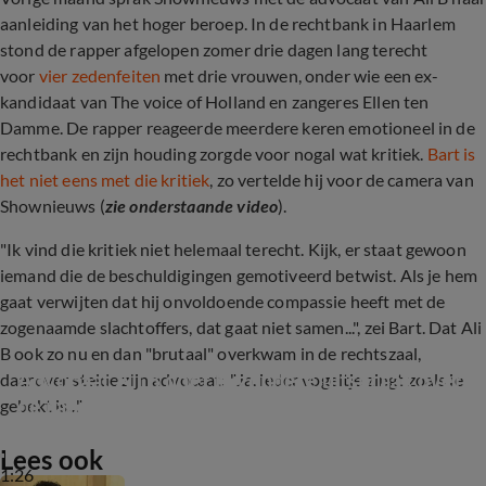
aanleiding van het hoger beroep.
In de rechtbank in Haarlem
stond de rapper afgelopen zomer drie dagen lang terecht
voor
vier zedenfeiten
met drie vrouwen, onder wie een ex-
kandidaat van The voice of Holland en zangeres Ellen ten
Damme. De rapper reageerde meerdere keren emotioneel in de
rechtbank en zijn houding zorgde voor nogal wat kritiek.
Bart is
het niet eens met die kritiek
, zo vertelde hij voor de camera van
Shownieuws (
zie onderstaande video
).
"Ik vind die kritiek niet helemaal terecht. Kijk, er staat gewoon
iemand die de beschuldigingen gemotiveerd betwist. Als je hem
gaat verwijten dat hij onvoldoende compassie heeft met de
zogenaamde slachtoffers, dat gaat niet samen...", zei Bart. Dat Ali
B ook zo nu en dan "brutaal" overkwam in de rechtszaal,
Advocaat Ali B doet bijzondere uitspraak over 
daarover stelde zijn advocaat: "Ja, ieder vogeltje zingt zoals ie
de rapper
gebekt is..."
Lees ook
1:26