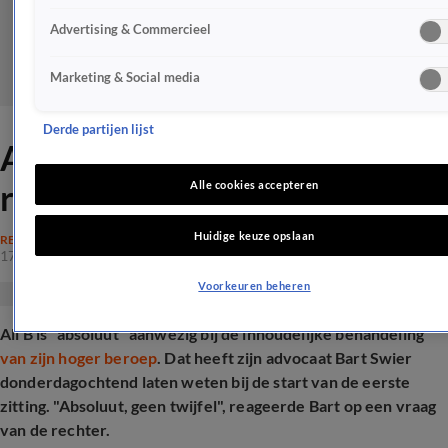
Advertising & Commercieel
Marketing & Social media
Derde partijen lijst
Ali B wél te zien in de
rechtszaal: 'Geen twijfel'
Alle cookies accepteren
Huidige keuze opslaan
RECHTSZAKEN
17 apr 2025, 10:24
Voorkeuren beheren
Ali B is "absoluut" aanwezig bij de inhoudelijke behandeling
van zijn hoger beroep
. Dat heeft zijn advocaat Bart Swier
donderdagochtend laten weten bij de start van de eerste
zitting. "Absoluut, geen twijfel", reageerde Bart op een vraag
van de rechter.