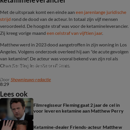
Met de uitspraak komt een einde aan
een jarenlange juridische
strijd
rond de dood van de acteur. In totaal zijn vijf mensen
veroordeeld. De hoogste straf was voor de ketamineleverancier.
Zij kreeg vorige maand
een celstraf van vijftien jaar
.
Matthew
werd in 2023 dood aangetroffen in zijn woning in Los
Angeles. Volgens onderzoek overleed hij aan "de acute gevolgen
van ketamine". De acteur was vooral bekend van zijn rol als
In Memoriam Matthew Perry 1969-2023
Chandler Bing in de sitcom
Friends
.
Door
Shownieuws-redactie
8:29
Lees ook
Filmregisseur Fleming gaat 2 jaar de cel in
voor leveren ketamine aan Matthew Perry
Ketamine-dealer Friends-acteur Matthew