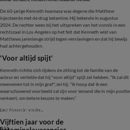
De 60-jarige Kenneth Iwamasa was degene die Matthew
injecteerde met de drug ketamine. Hij bekende in augustus
2024. De rechter wees bij het uitspreken van het vonnis in een
rechtszaal in Los Angeles op het feit dat Kenneth wist van
Matthews jarenlange strijd tegen verslavingen en dat hij bewijs
had achtergehouden.
'Voor altijd spijt'
Kenneth richtte zich tijdens de zitting tot de familie van de
acteur en vertelde dat hij "voor altijd" spijt zal hebben. "Ik zal dit
meenemen tot in mijn graf", zei hij. "Ik hoop dat ik een
waarschuwend voorbeeld zal zijn voor iemand die in mijn positie
verkeert, om betere keuzes te maken."
Ketamine blijkt doodsoorzaak Friends-acteur 
Matthew Perry
Lees hieronder verder...
Vijftien jaar voor de
0:51
ketamineleverancier