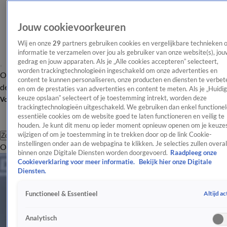
Jouw cookievoorkeuren
Wij en onze
29
partners gebruiken cookies en vergelijkbare technieken 
informatie te verzamelen over jou als gebruiker van onze website(s), jou
gedrag en jouw apparaten. Als je „Alle cookies accepteren” selecteert,
worden trackingtechnologieën ingeschakeld om onze advertenties en
Overzicht
Afleveringen
Tip
Entertainment
BN'ers
TV
Crime
Algemeen
content te kunnen personaliseren, onze producten en diensten te verbet
de redactie
Nieuwsbrief
en om de prestaties van advertenties en content te meten. Als je „Huidi
keuze opslaan” selecteert of je toestemming intrekt, worden deze
Volg Shownieuws
trackingtechnologieën uitgeschakeld. We gebruiken dan enkel functionel
essentiële cookies om de website goed te laten functioneren en veilig te
houden. Je kunt dit menu op ieder moment opnieuw openen om je keuzes
wijzigen of om je toestemming in te trekken door op de link Cookie-
Zoeken
instellingen onder aan de webpagina te klikken. Je selecties zullen overal
Overzicht
Entertainment
Spraakmakend
Reality
Crime
Video's
Afl
binnen onze Digitale Diensten worden doorgevoerd.
Raadpleeg onze
Cookieverklaring voor meer informatie.
Bekijk hier onze Digitale
Diensten.
Altijd ac
Functioneel & Essentieel
Analytisch