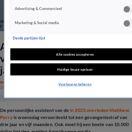
Advertising & Commercieel
Marketing & Social media
Derde partijen lijst
Assistent Matthew Perry
veroordeeld tot ruim drie
Alle cookies accepteren
jaar cel
Huidige keuze opslaan
RECHTSZAKEN
Voorkeuren beheren
27 mei 2026, 21:47
De persoonlijke assistent van de
in 2023 overleden Matthew
Perry
is woensdag veroordeeld tot een gevangenisstraf van
drie jaar en vijf maanden. Ook moet hij een boete van 10.000
dollar betalen, melden Amerikaanse media.