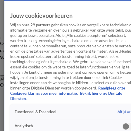
Jouw cookievoorkeuren
Wij en onze
29
partners gebruiken cookies en vergelijkbare technieken 
informatie te verzamelen over jou als gebruiker van onze website(s), jou
gedrag en jouw apparaten. Als je „Alle cookies accepteren” selecteert,
worden trackingtechnologieën ingeschakeld om onze advertenties en
Overzicht
Afleveringen
Tip
Entertainment
BN'ers
TV
Crime
Algemeen
content te kunnen personaliseren, onze producten en diensten te verbet
de redactie
Nieuwsbrief
en om de prestaties van advertenties en content te meten. Als je „Huidi
keuze opslaan” selecteert of je toestemming intrekt, worden deze
Volg Shownieuws
trackingtechnologieën uitgeschakeld. We gebruiken dan enkel functionel
essentiële cookies om de website goed te laten functioneren en veilig te
houden. Je kunt dit menu op ieder moment opnieuw openen om je keuzes
wijzigen of om je toestemming in te trekken door op de link Cookie-
Zoeken
instellingen onder aan de webpagina te klikken. Je selecties zullen overal
Overzicht
Entertainment
Spraakmakend
Reality
Crime
Video's
Afl
binnen onze Digitale Diensten worden doorgevoerd.
Raadpleeg onze
Cookieverklaring voor meer informatie.
Bekijk hier onze Digitale
Diensten.
Altijd ac
Functioneel & Essentieel
Analytisch