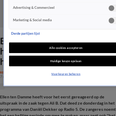
Advertising & Commercieel
Marketing & Social media
Derde partijen lijst
Ellen ten Damme na
hofuitspraak Ali B: 'Het recht
Alle cookies accepteren
heeft gesproken'
Huidige keuze opslaan
RECHTSZAKEN
Voorkeuren beheren
7 mei 2026, 19:31
Ellen ten Damme heeft voor het eerst gereageerd op de
uitspraak in de zaak tegen Ali B. Dat deed ze donderdag in het
programma van Daniël Dekker op Radio 5. De zangeres noemt
het een heftige periode om mee te maken, maar zegt ook "het