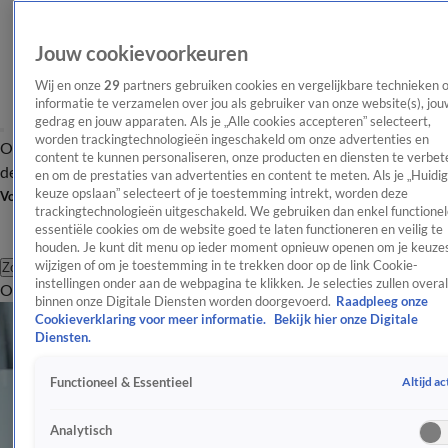
Jouw cookievoorkeuren
Wij en onze
29
partners gebruiken cookies en vergelijkbare technieken 
informatie te verzamelen over jou als gebruiker van onze website(s), jou
gedrag en jouw apparaten. Als je „Alle cookies accepteren” selecteert,
worden trackingtechnologieën ingeschakeld om onze advertenties en
Overzicht
Afleveringen
Tip
Entertainment
BN'ers
TV
Crime
Algemeen
content te kunnen personaliseren, onze producten en diensten te verbet
de redactie
Nieuwsbrief
en om de prestaties van advertenties en content te meten. Als je „Huidi
keuze opslaan” selecteert of je toestemming intrekt, worden deze
Volg Shownieuws
trackingtechnologieën uitgeschakeld. We gebruiken dan enkel functionel
essentiële cookies om de website goed te laten functioneren en veilig te
houden. Je kunt dit menu op ieder moment opnieuw openen om je keuzes
wijzigen of om je toestemming in te trekken door op de link Cookie-
Zoeken
instellingen onder aan de webpagina te klikken. Je selecties zullen overal
Overzicht
Entertainment
Spraakmakend
Reality
Crime
Video's
Afl
binnen onze Digitale Diensten worden doorgevoerd.
Raadpleeg onze
Cookieverklaring voor meer informatie.
Bekijk hier onze Digitale
Diensten.
Altijd ac
Functioneel & Essentieel
Analytisch