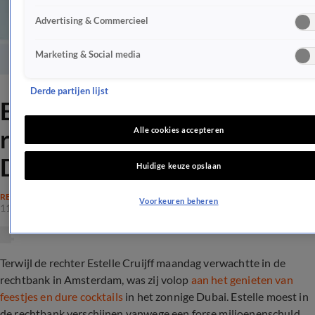
Advertising & Commercieel
Marketing & Social media
Derde partijen lijst
Estelle Cruijff mist
rechtszaak vanwege werk in
Alle cookies accepteren
Dubai, rechter is verbaasd
Huidige keuze opslaan
RECHTSZAKEN
Voorkeuren beheren
11 jan 2021, 18:08
Terwijl de rechter Estelle Cruijff maandag verwachtte in de
rechtbank in Amsterdam, was zij volop
aan het genieten van
feestjes en dure cocktails
in het zonnige Dubai. Estelle moest in
de rechtbank verschijnen vanwege een forse miljoenenschuld