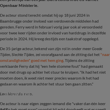
Openbaar Ministerie.
De acteur stond terecht omdat hij op 18 juni 2024 in
Baambrugge onder invloed van verdovende middelen had
gereden. Ferry werd in februari vorig jaar ook al veroordeeld
voor twee keer rijden onder invloed van harddrugs in dezelfde
periode in 2024. Hij kreeg destijds een taakstraf opgelegd.
De 35-jarige acteur, bekend van zijn rol in onder meer
Goede
Tijden, Slechte Tijden,
zei voorafgaand aan de zitting dat het
"naar
omstandigheden" goed met hem ging
. Tijdens de zitting
verklaarde Ferry dat hij "een hele stomme fout" had gemaakt
door met drugs op achter het stuur te kruipen. "Ik had het niet
moeten doen, ik weet niet meer precies waarom ik het had
gedaan en waarom ik achter het stuur ben gaan zitten."
Ferry Doedens staat pers te woord en 
arriveert bij rechtbank
Lees hieronder meer.
De acteur is naar eigen zeggen iemand die "vaker dan één keer
1:42
op z'n bek moet gaan" voordat hij echt doorheeft wat er speelt.