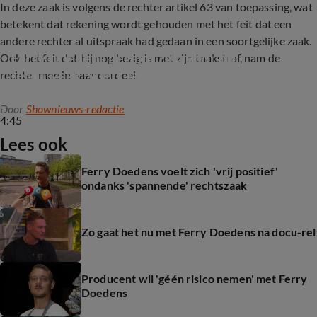
In deze zaak is volgens de rechter artikel 63 van toepassing, wat
betekent dat rekening wordt gehouden met het feit dat een
andere rechter al uitspraak had gedaan in een soortgelijke zaak.
Ferry Doedens bereidt zich voor op 
Ook het feit dat hij nog bezig is met zijn taakstraf, nam de
rechtszaak, voert taakstraf al uit
rechter mee in haar oordeel.
Door
Shownieuws-redactie
4:45
Lees ook
Ferry Doedens voelt zich 'vrij positief'
ondanks 'spannende' rechtszaak
Zo gaat het nu met Ferry Doedens na docu-rel
Producent wil 'géén risico nemen' met Ferry
Doedens