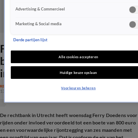
Advertising & Commercieel
Marketing & Social media
Derde partijen lijst
Ferry Doedens schuldig
bevonden aan rijden onder
Alle cookies accepteren
invloed van harddrugs
Huidige keuze opslaan
RECHTSZAKEN
Voorkeuren beheren
13 mei 2026, 15:54
De rechtbank in Utrecht heeft woensdag Ferry Doedens voor
rijden onder invloed veroordeeld tot een boete van 800 euro
en een voorwaardelijke rijontzegging van zes maanden met
een proeftijd van een jaar. Dat is conform de eis van het