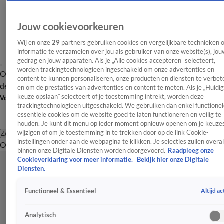
Jouw cookievoorkeuren
Wij en onze
29
partners gebruiken cookies en vergelijkbare technieken 
informatie te verzamelen over jou als gebruiker van onze website(s), jou
gedrag en jouw apparaten. Als je „Alle cookies accepteren” selecteert,
worden trackingtechnologieën ingeschakeld om onze advertenties en
Overzicht
Afleveringen
Tip
Entertainment
BN'ers
TV
Crime
Algemeen
content te kunnen personaliseren, onze producten en diensten te verbet
de redactie
Nieuwsbrief
en om de prestaties van advertenties en content te meten. Als je „Huidi
keuze opslaan” selecteert of je toestemming intrekt, worden deze
Volg Shownieuws
trackingtechnologieën uitgeschakeld. We gebruiken dan enkel functionel
essentiële cookies om de website goed te laten functioneren en veilig te
houden. Je kunt dit menu op ieder moment opnieuw openen om je keuzes
wijzigen of om je toestemming in te trekken door op de link Cookie-
Zoeken
instellingen onder aan de webpagina te klikken. Je selecties zullen overal
Overzicht
Entertainment
Spraakmakend
Reality
Crime
Video's
Afl
binnen onze Digitale Diensten worden doorgevoerd.
Raadpleeg onze
Cookieverklaring voor meer informatie.
Bekijk hier onze Digitale
Diensten.
Altijd ac
Functioneel & Essentieel
Analytisch