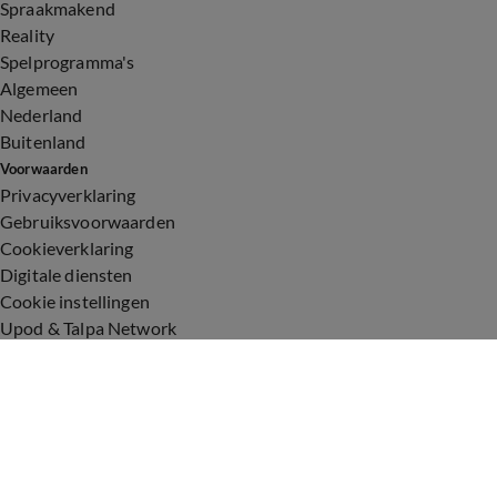
Spraakmakend
Reality
Spelprogramma's
Algemeen
Nederland
Buitenland
Voorwaarden
Privacyverklaring
Gebruiksvoorwaarden
Cookieverklaring
Digitale diensten
Cookie instellingen
Upod & Talpa Network
Adverteren
Vacatures
Publieksservice
Toegankelijkheid
Over ons
Neem contact op