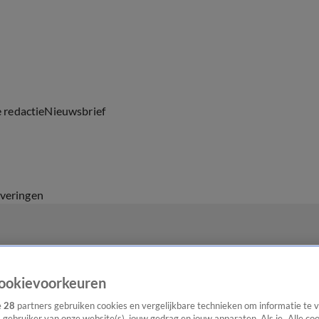
e redactie
Nieuwsbrief
everingen
ookievoorkeuren
e
28
partners gebruiken cookies en vergelijkbare technieken om informatie te
s gebruiker van onze website(s), jouw gedrag en jouw apparaten. Als je „Alle co