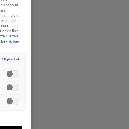
 en content
van
ing intrekt,
 essentiële
 ieder
 op de link
nze Digitale
Bekijk hier
Altijd actief