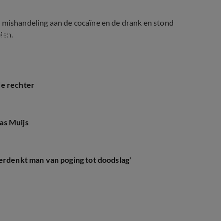
e mishandeling aan de cocaïne en de drank en stond
ak Bas Muijs
len.
de rechter
as Muijs
erdenkt man van poging tot doodslag'