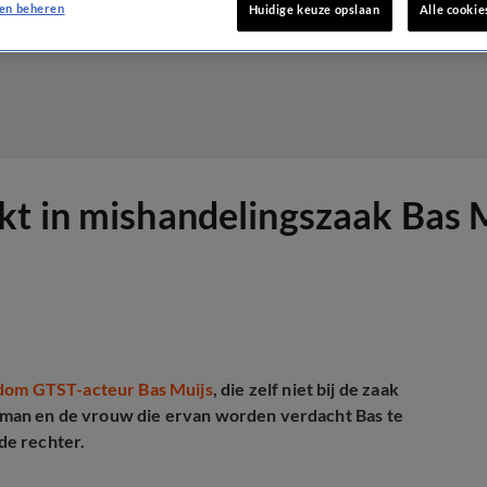
en beheren
Huidige keuze opslaan
Alle cookie
kt in mishandelingszaak Bas 
dom GTST-acteur Bas Muijs
, die zelf niet bij de zaak
e man en de vrouw die ervan worden verdacht Bas te
de rechter.