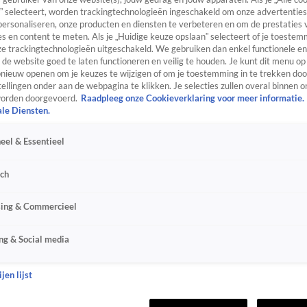
” selecteert, worden trackingtechnologieën ingeschakeld om onze advertenties
personaliseren, onze producten en diensten te verbeteren en om de prestaties 
s en content te meten. Als je „Huidige keuze opslaan” selecteert of je toestemm
e trackingtechnologieën uitgeschakeld. We gebruiken dan enkel functionele en
de website goed te laten functioneren en veilig te houden. Je kunt dit menu op
ieuw openen om je keuzes te wijzigen of om je toestemming in te trekken door
ellingen onder aan de webpagina te klikken. Je selecties zullen overal binnen o
orden doorgevoerd.
Raadpleeg onze Cookieverklaring voor meer informatie.
ale Diensten.
eel & Essentieel
sch
sing & Commercieel
ng & Social media
jen lijst