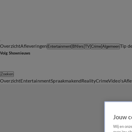
Overzicht
Afleveringen
Tip d
Entertainment
BN'ers
TV
Crime
Algemeen
Volg Shownieuws
Zoeken
Overzicht
Entertainment
Spraakmakend
Reality
Crime
Video's
Afl
Jouw c
Wij en onz
over jou al