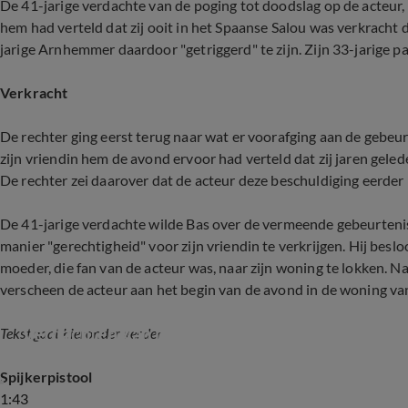
De 41-jarige verdachte van de poging tot doodslag op de acteur
hem had verteld dat zij ooit in het Spaanse Salou was verkracht 
jarige Arnhemmer daardoor "getriggerd" te zijn. Zijn 33-jarige p
Verkracht
De rechter ging eerst terug naar wat er voorafging aan de gebeu
zijn vriendin hem de avond ervoor had verteld dat zij jaren gele
De rechter zei daarover dat de acteur deze beschuldiging eerder 
De 41-jarige verdachte wilde Bas over de vermeende gebeurtenis
manier "gerechtigheid" voor zijn vriendin te verkrijgen. Hij bes
moeder, die fan van de acteur was, naar zijn woning te lokken. N
verscheen de acteur aan het begin van de avond in de woning va
Verdachten van mishandeling Bas Muijs voor de
Tekst gaat hieronder verder
Spijkerpistool
1:43