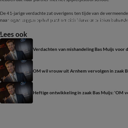
De 41-jarige verdachte zat overigens ten tijde van de vermeend
OM verdenkt man van poging tot doodslag in za
naar eigen zeggen op het punt om zich hiervoor te laten behande
Lees ook
2:46
Verdachten van mishandeling Bas Muijs voor 
OM wil vrouw uit Arnhem vervolgen in zaak B
Heftige ontwikkeling in zaak Bas Muijs: 'OM v