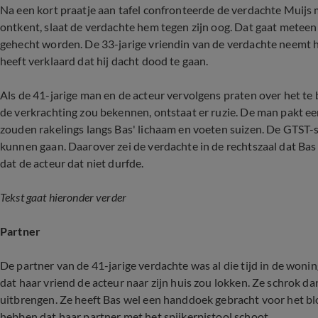
Na een kort praatje aan tafel confronteerde de verdachte Muijs 
ontkent, slaat de verdachte hem tegen zijn oog. Dat gaat meteen 
gehecht worden. De 33-jarige vriendin van de verdachte neemt h
heeft verklaard dat hij dacht dood te gaan.
Als de 41-jarige man en de acteur vervolgens praten over het te 
de verkrachting zou bekennen, ontstaat er ruzie. De man pakt een
zouden rakelings langs Bas' lichaam en voeten suizen. De GTST-st
kunnen gaan. Daarover zei de verdachte in de rechtszaal dat Bas
dat de acteur dat niet durfde.
Tekst gaat hieronder verder
Partner
De partner van de 41-jarige verdachte was al die tijd in de woning
dat haar vriend de acteur naar zijn huis zou lokken. Ze schrok dan
uitbrengen. Ze heeft Bas wel een handdoek gebracht voor het bl
hebben dat haar partner met het spijkerpistool schoot.