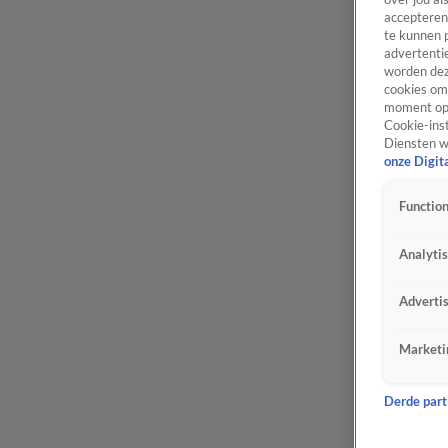
accepteren
te kunnen 
advertentie
worden dez
cookies om 
moment opn
Cookie-inst
Diensten w
onze Digit
Function
Analyti
Adverti
Marketi
Derde parti