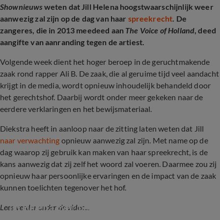
Shownieuws
weten dat Jill Helena hoogstwaarschijnlijk weer
aanwezig zal zijn op de dag van haar
spreekrecht
. De
zangeres, die in 2013 meedeed aan
The Voice of Holland
, deed
aangifte van aanranding tegen de artiest.
Volgende week dient het hoger beroep in de geruchtmakende
zaak rond rapper Ali B. De zaak, die al geruime tijd veel aandacht
krijgt in de media, wordt opnieuw inhoudelijk behandeld door
het gerechtshof. Daarbij wordt onder meer gekeken naar de
eerdere verklaringen en het bewijsmateriaal.
Diekstra
heeft in aanloop naar de zitting laten weten dat Jill
naar verwachting
opnieuw aanwezig zal zijn. Met name op de
dag waarop zij gebruik kan maken van haar spreekrecht, is de
kans aanwezig dat zij zelf het woord zal voeren. Daarmee zou zij
opnieuw haar persoonlijke ervaringen en de impact van de zaak
kunnen toelichten tegenover het hof.
Jill Helena over hoger beroep Ali B
Lees verder onder de video...