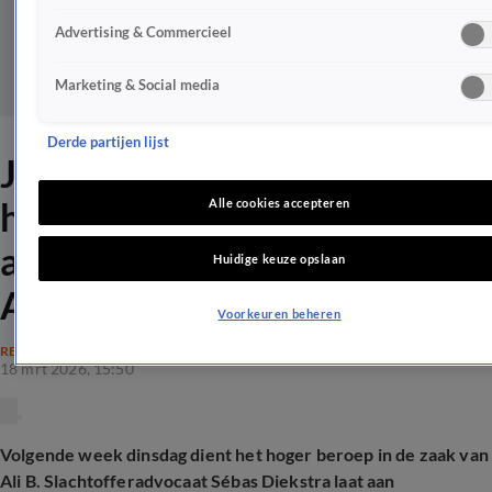
Advertising & Commercieel
Marketing & Social media
Derde partijen lijst
Jill Helena
hoogstwaarschijnlijk
Alle cookies accepteren
aanwezig bij hoger beroep
Huidige keuze opslaan
Ali B
Voorkeuren beheren
RECHTSZAKEN
18 mrt 2026, 15:50
Volgende week dinsdag dient het hoger beroep in de zaak van
Ali B. Slachtofferadvocaat Sébas Diekstra laat aan