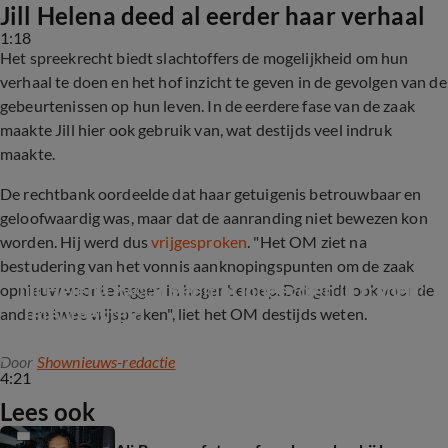
Jill Helena deed al eerder haar verhaal
1:18
Het spreekrecht biedt slachtoffers de mogelijkheid om hun
verhaal te doen en het hof inzicht te geven in de gevolgen van de
gebeurtenissen op hun leven. In de eerdere fase van de zaak
maakte Jill hier ook gebruik van, wat destijds veel indruk
maakte.
De rechtbank oordeelde dat haar getuigenis betrouwbaar en
geloofwaardig was, maar dat de aanranding niet bewezen kon
worden. Hij werd dus
vrijgesproken
. "Het OM ziet na
bestudering van het vonnis aanknopingspunten om de zaak
Jill Helena zwaar geëmotioneerd en in tranen: 
opnieuw voor te leggen in hoger beroep. Dat geldt ook voor de
'Teleurgesteld'
andere twee vrijspraken", liet het OM destijds weten.
Door
Shownieuws-redactie
4:21
Lees ook