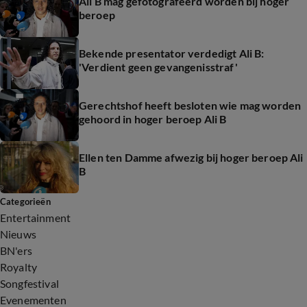
Ali B mag gefotografeerd worden bij hoger
beroep
Bekende presentator verdedigt Ali B:
'Verdient geen gevangenisstraf'
Gerechtshof heeft besloten wie mag worden
gehoord in hoger beroep Ali B
Ellen ten Damme afwezig bij hoger beroep Ali
B
Categorieën
Entertainment
Nieuws
BN'ers
Royalty
Songfestival
Evenementen