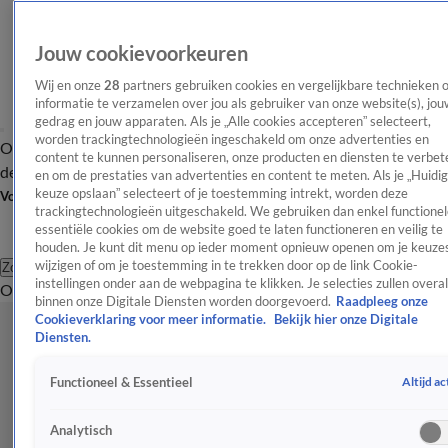
Jouw cookievoorkeuren
Wij en onze
28
partners gebruiken cookies en vergelijkbare technieken 
informatie te verzamelen over jou als gebruiker van onze website(s), jou
gedrag en jouw apparaten. Als je „Alle cookies accepteren” selecteert,
worden trackingtechnologieën ingeschakeld om onze advertenties en
Overzicht
Afleveringen
Tip
Entertainment
BN'ers
TV
Crime
Algemeen
content te kunnen personaliseren, onze producten en diensten te verbet
de redactie
Nieuwsbrief
en om de prestaties van advertenties en content te meten. Als je „Huidi
keuze opslaan” selecteert of je toestemming intrekt, worden deze
Volg Shownieuws
trackingtechnologieën uitgeschakeld. We gebruiken dan enkel functionel
essentiële cookies om de website goed te laten functioneren en veilig te
houden. Je kunt dit menu op ieder moment opnieuw openen om je keuzes
wijzigen of om je toestemming in te trekken door op de link Cookie-
Zoeken
instellingen onder aan de webpagina te klikken. Je selecties zullen overal
Overzicht
Entertainment
Spraakmakend
Reality
Crime
Video's
Afl
binnen onze Digitale Diensten worden doorgevoerd.
Raadpleeg onze
Cookieverklaring voor meer informatie.
Bekijk hier onze Digitale
Diensten.
Altijd ac
Functioneel & Essentieel
Analytisch