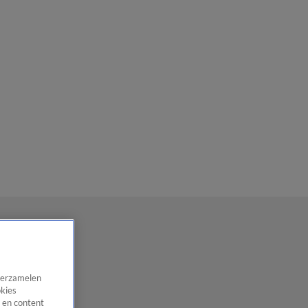
 verzamelen
okies
 en content