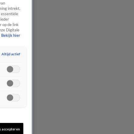
van
ing intrekt,
 essentiële
 ieder
 op de link
nze Digitale
Bekijk hier
Altijd actief
s accepteren