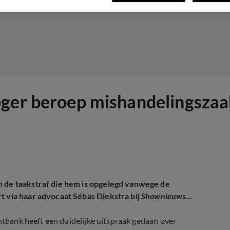
ger beroep mishandelingszaak
n de taakstraf die hem is opgelegd vanwege de
t via haar advocaat Sébas Diekstra bij
Shownieuws
...
chtbank heeft een duidelijke uitspraak gedaan over