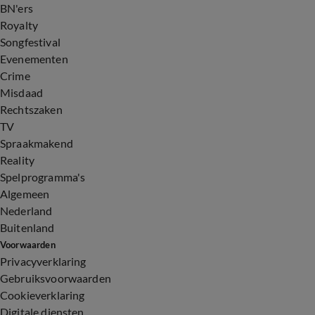
BN'ers
Royalty
Songfestival
Evenementen
Crime
Misdaad
Rechtszaken
TV
Spraakmakend
Reality
Spelprogramma's
Algemeen
Nederland
Buitenland
Voorwaarden
Privacyverklaring
Gebruiksvoorwaarden
Cookieverklaring
Digitale diensten