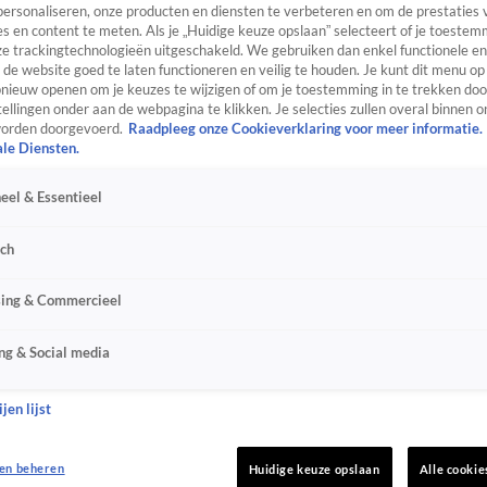
personaliseren, onze producten en diensten te verbeteren en om de prestaties 
s en content te meten. Als je „Huidige keuze opslaan” selecteert of je toestemm
e trackingtechnologieën uitgeschakeld. We gebruiken dan enkel functionele en
de website goed te laten functioneren en veilig te houden. Je kunt dit menu op
ieuw openen om je keuzes te wijzigen of om je toestemming in te trekken door
ellingen onder aan de webpagina te klikken. Je selecties zullen overal binnen o
orden doorgevoerd.
Raadpleeg onze Cookieverklaring voor meer informatie.
ale Diensten.
eel & Essentieel
sch
sing & Commercieel
ng & Social media
jen lijst
en beheren
Huidige keuze opslaan
Alle cookie