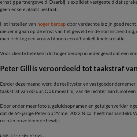
ernstig partnergeweld. Daarbij is expliciet vastgesteld dat spra
geen enkele plaats bestaat.
Het instellen van
hoger beroep
door verdachte is zijn goed recht
dieper ingaan op de ernst van het geweld en de normschending, m
man richting een vrouw binnen een afhankelijkheidsrelatie.
Voor cliënte betekent dit hoger beroep in ieder geval dat een e
Peter Gillis veroordeeld tot taakstraf va
Eerder deze maand werd de realityster en vastgoedondernemer 
taakstraf van 60 uur. Ook moest hij van de rechter aan Nicol ee
Door onder meer foto's, geluidsopnamen en getuigenverklaringe
dat de 64-jarige Peter op 29 mei 2022 Nicol heeft mishandeld. 
rechter onvoldoende bewijs.
Vandaag Inside-tafel reageert op gevangenisstra
Lees hieronder verder...