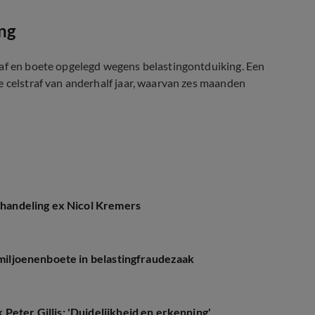
ng
raf en boete opgelegd wegens belastingontduiking. Een
e celstraf van anderhalf jaar, waarvan zes maanden
or fraudezaak
ishandeling ex Nicol Kremers
n miljoenenboete in belastingfraudezaak
Peter Gillis: 'Duidelijkheid en erkenning'