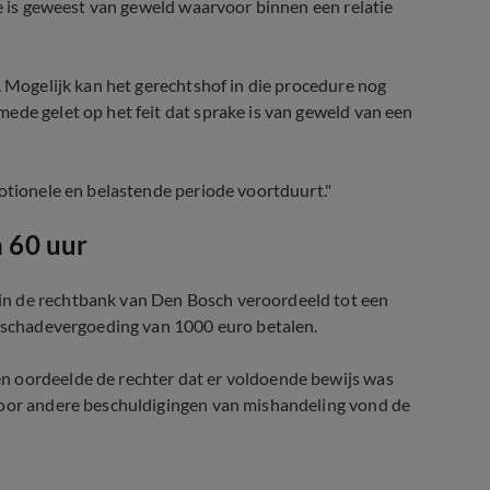
ke is geweest van geweld waarvoor binnen een relatie
. Mogelijk kan het gerechtshof in die procedure nog
ede gelet op het feit dat sprake is van geweld van een
motionele en belastende periode voortduurt."
n 60 uur
in de rechtbank van Den Bosch veroordeeld tot een
n schadevergoeding van 1000 euro betalen.
n oordeelde de rechter dat er voldoende bewijs was
Voor andere beschuldigingen van mishandeling vond de
ffen van Ali B en Peter Gillis