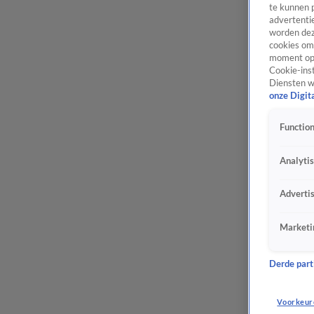
te kunnen 
advertentie
worden dez
cookies om 
moment opn
Cookie-inst
Diensten w
onze Digit
Function
Analyti
Adverti
Marketi
Derde parti
Voorkeur