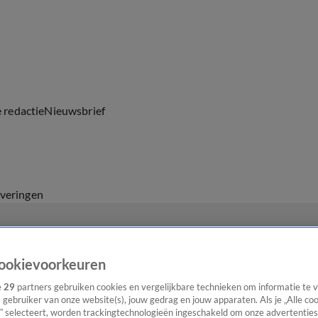
e redactie
Nieuwsbrief
everingen
ookievoorkeuren
e
29
partners gebruiken cookies en vergelijkbare technieken om informatie te
s gebruiker van onze website(s), jouw gedrag en jouw apparaten. Als je „Alle co
” selecteert, worden trackingtechnologieën ingeschakeld om onze advertenties