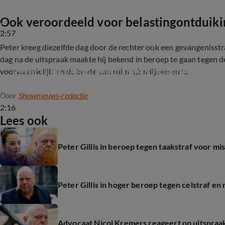
Ook veroordeeld voor belastingontduiki
2:57
Peter kreeg diezelfde dag door de rechter ook een gevangenisst
dag na de uitspraak maakte hij bekend in beroep te gaan tegen d
Peter Gillis veroordeeld tot 18 maanden cel vo
voorwaardelijk, en de boete van ruim 1,3 miljoen euro.
Door
Shownieuws-redactie
2:16
Lees ook
Peter Gillis in beroep tegen taakstraf voor m
Peter Gillis in hoger beroep tegen celstraf e
Advocaat Nicol Kremers reageert op uitspraak 