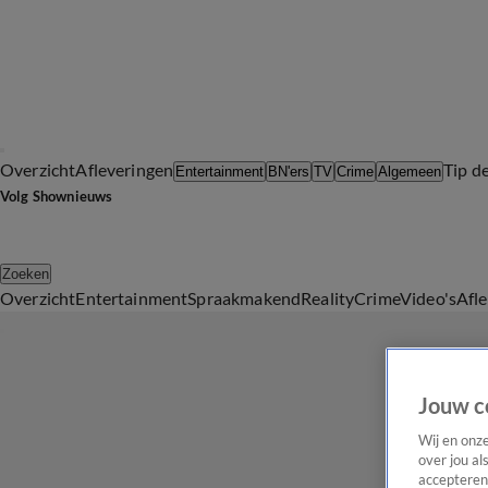
Overzicht
Afleveringen
Tip d
Entertainment
BN'ers
TV
Crime
Algemeen
Volg Shownieuws
Zoeken
Overzicht
Entertainment
Spraakmakend
Reality
Crime
Video's
Afl
Jouw c
Wij en onz
over jou al
accepteren