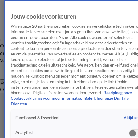
Jouw cookievoorkeuren
Wij en onze
28
partners gebruiken cookies en vergelijkbare technieken 
informatie te verzamelen over jou als gebruiker van onze website(s), jou
gedrag en jouw apparaten. Als je „Alle cookies accepteren” selecteert,
worden trackingtechnologieën ingeschakeld om onze advertenties en
Overzicht
Afleveringen
Tip
Entertainment
BN'ers
TV
Crime
Algemeen
content te kunnen personaliseren, onze producten en diensten te verbet
de redactie
Nieuwsbrief
en om de prestaties van advertenties en content te meten. Als je „Huidi
keuze opslaan” selecteert of je toestemming intrekt, worden deze
Volg Shownieuws
trackingtechnologieën uitgeschakeld. We gebruiken dan enkel functionel
essentiële cookies om de website goed te laten functioneren en veilig te
houden. Je kunt dit menu op ieder moment opnieuw openen om je keuzes
wijzigen of om je toestemming in te trekken door op de link Cookie-
Zoeken
instellingen onder aan de webpagina te klikken. Je selecties zullen overal
Overzicht
Entertainment
Spraakmakend
Reality
Crime
Video's
Afl
binnen onze Digitale Diensten worden doorgevoerd.
Raadpleeg onze
Cookieverklaring voor meer informatie.
Bekijk hier onze Digitale
Diensten.
Altijd ac
Functioneel & Essentieel
Analytisch