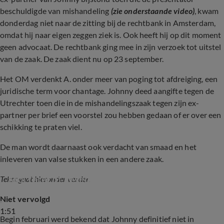
beschuldigde van mishandeling
(zie onderstaande video)
, kwam
donderdag niet naar de zitting bij de rechtbank in Amsterdam,
omdat hij naar eigen zeggen ziek is. Ook heeft hij op dit moment
geen advocaat. De rechtbank ging mee in zijn verzoek tot uitstel
van de zaak. De zaak dient nu op 23 september.
Het OM verdenkt A. onder meer van poging tot afdreiging, een
juridische term voor chantage. Johnny deed aangifte tegen de
Utrechter toen die in de mishandelingszaak tegen zijn ex-
partner per brief een voorstel zou hebben gedaan of er over een
schikking te praten viel.
De man wordt daarnaast ook verdacht van smaad en het
inleveren van valse stukken in een andere zaak.
Nederlandse mishandelingszaak Johnny de 
Mol terecht geseponeerd
Tekst gaat hieronder verder.
Niet vervolgd
1:51
Begin februari werd bekend dat Johnny definitief niet in