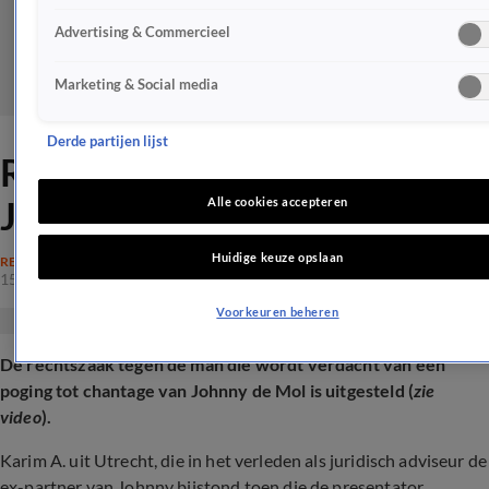
Advertising & Commercieel
Marketing & Social media
Derde partijen lijst
Rechtszaak over chantage
Johnny de Mol uitgesteld
Alle cookies accepteren
Huidige keuze opslaan
RECHTSZAKEN
15 mei 2025, 08:59
Voorkeuren beheren
De rechtszaak tegen de man die wordt verdacht van een
poging tot chantage van Johnny de Mol is uitgesteld (
zie
video
).
Karim A. uit Utrecht, die in het verleden als juridisch adviseur de
ex-partner van Johnny bijstond toen die de presentator