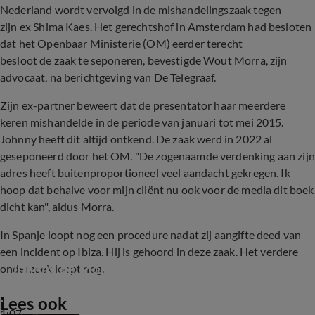
Nederland wordt vervolgd in de mishandelingszaak tegen
zijn ex Shima Kaes. Het gerechtshof in Amsterdam had besloten
dat het Openbaar Ministerie (OM) eerder terecht
besloot de zaak te seponeren, bevestigde Wout Morra, zijn
advocaat, na berichtgeving van De Telegraaf.
Zijn ex-partner beweert dat de presentator haar meerdere
keren mishandelde in de periode van januari tot mei 2015.
Johnny heeft dit altijd ontkend. De zaak werd in 2022 al
geseponeerd door het OM. "De zogenaamde verdenking aan zijn
adres heeft buitenproportioneel veel aandacht gekregen. Ik
hoop dat behalve voor mijn cliënt nu ook voor de media dit boek
dicht kan", aldus Morra.
In Spanje loopt nog een procedure nadat zij aangifte deed van
een incident op Ibiza. Hij is gehoord in deze zaak. Het verdere
Johnny de Mol reageert op Spaans verhoor
onderzoek loopt nog.
Lees ook
1:07