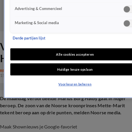
Advertising & Commercieel
Marketing & Social media
Derde partijen lijst
Veroordeelde Marius Borg
Høiby gaat in hoger beroep
Alle cookies accepteren
Huidige keuze opslaan
RECHTSZAKEN
15 juni 2026, 13:11
Voorkeuren beheren
De maandag veroordeelde Marius Borg Høiby gaat in hoger
beroep. De zoon van de Noorse kroonprinses Mette-Marit
tekent beroep aan op drie punten, melden Noorse media.
Maak Shownieuws je Google-favoriet