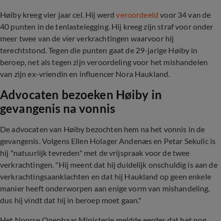
Høiby kreeg vier jaar cel. Hij werd
veroordeeld
voor 34 van de
40 punten in de tenlastelegging. Hij kreeg zijn straf voor onder
meer twee van de vier verkrachtingen waarvoor hij
terechtstond. Tegen die punten gaat de 29-jarige Høiby in
beroep, net als tegen zijn veroordeling voor het mishandelen
van zijn ex-vriendin en influencer Nora Haukland.
Advocaten bezoeken Høiby in
gevangenis na vonnis
De advocaten van Høiby bezochten hem na het vonnis in de
gevangenis. Volgens Ellen Holager Andenæs en Petar Sekulic is
hij "natuurlijk tevreden" met de vrijspraak voor de twee
verkrachtingen. "Hij meent dat hij duidelijk onschuldig is aan de
verkrachtingsaanklachten en dat hij Haukland op geen enkele
manier heeft onderworpen aan enige vorm van mishandeling,
dus hij vindt dat hij in beroep moet gaan."
Het Noorse Openbaar Ministerie meldde eerder dat het nog