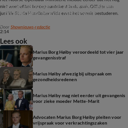
Marius Høiby mag niet eerder uit gevangenis 
niet weet of het beroep aantekent in de zaak. Officier van
ondanks zieke moeder Mette-Marit
justitie Sturla Henriksbø wilde eerst het vonnis bestuderen.
Door
Shownieuws-redactie
2:14
Lees ook
Marius Borg Høiby veroordeeld tot vier jaar
gevangenisstraf
Marius Høiby afwezig bij uitspraak om
gezondheidsredenen
Marius Høiby mag niet eerder uit gevangenis
voor zieke moeder Mette-Marit
Advocaten Marius Borg Høiby pleiten voor
vrijspraak voor verkrachtingszaken