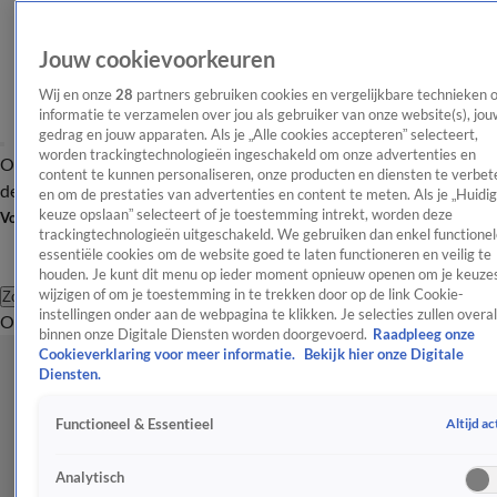
Jouw cookievoorkeuren
Wij en onze
28
partners gebruiken cookies en vergelijkbare technieken 
informatie te verzamelen over jou als gebruiker van onze website(s), jou
gedrag en jouw apparaten. Als je „Alle cookies accepteren” selecteert,
worden trackingtechnologieën ingeschakeld om onze advertenties en
Overzicht
Afleveringen
Tip
Entertainment
BN'ers
TV
Crime
Algemeen
content te kunnen personaliseren, onze producten en diensten te verbet
de redactie
Nieuwsbrief
en om de prestaties van advertenties en content te meten. Als je „Huidi
keuze opslaan” selecteert of je toestemming intrekt, worden deze
Volg Shownieuws
trackingtechnologieën uitgeschakeld. We gebruiken dan enkel functionel
essentiële cookies om de website goed te laten functioneren en veilig te
houden. Je kunt dit menu op ieder moment opnieuw openen om je keuzes
wijzigen of om je toestemming in te trekken door op de link Cookie-
Zoeken
instellingen onder aan de webpagina te klikken. Je selecties zullen overal
Overzicht
Entertainment
Spraakmakend
Reality
Crime
Video's
Afl
binnen onze Digitale Diensten worden doorgevoerd.
Raadpleeg onze
Cookieverklaring voor meer informatie.
Bekijk hier onze Digitale
Diensten.
Altijd ac
Functioneel & Essentieel
Analytisch