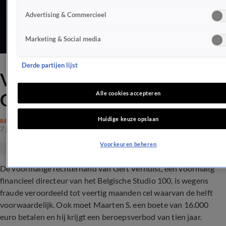
Advertising & Commercieel
Marketing & Social media
Derde partijen lijst
Voormalige rechterhand
Gert Verhulst moet de cel in
Alle cookies accepteren
Huidige keuze opslaan
RECHTSZAKEN
7 jan 2021, 19:43
Voorkeuren beheren
De voormalige rechterhand van Gert Verhulst, een voormalig
financieel directeur van het Belgische Studio 100, is wegens
fraude veroordeeld tot veertig maanden cel waarvan de helft
voorwaardelijk. Ook moet Maarten S. een boete van 16.000
euro betalen en hij krijgt een beroepsverbod van tien jaar.