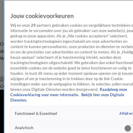
Jouw cookievoorkeuren
Wij en onze
29
partners gebruiken cookies en vergelijkbare technieken 
informatie te verzamelen over jou als gebruiker van onze website(s), jou
gedrag en jouw apparaten. Als je „Alle cookies accepteren” selecteert,
worden trackingtechnologieën ingeschakeld om onze advertenties en
Overzicht
Afleveringen
Tip
Entertainment
BN'ers
TV
Crime
Algemeen
content te kunnen personaliseren, onze producten en diensten te verbet
de redactie
Nieuwsbrief
en om de prestaties van advertenties en content te meten. Als je „Huidi
keuze opslaan” selecteert of je toestemming intrekt, worden deze
Volg Shownieuws
trackingtechnologieën uitgeschakeld. We gebruiken dan enkel functionel
essentiële cookies om de website goed te laten functioneren en veilig te
houden. Je kunt dit menu op ieder moment opnieuw openen om je keuzes
wijzigen of om je toestemming in te trekken door op de link Cookie-
Zoeken
instellingen onder aan de webpagina te klikken. Je selecties zullen overal
Overzicht
Entertainment
Spraakmakend
Reality
Crime
Video's
Afl
binnen onze Digitale Diensten worden doorgevoerd.
Raadpleeg onze
Cookieverklaring voor meer informatie.
Bekijk hier onze Digitale
Diensten.
Altijd ac
Functioneel & Essentieel
Analytisch