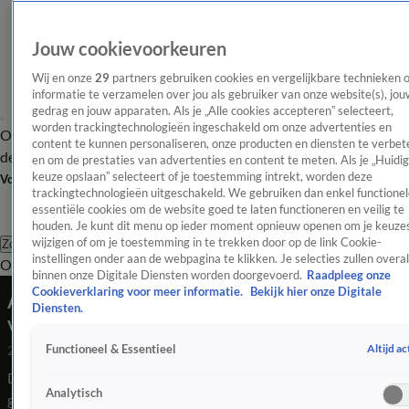
Jouw cookievoorkeuren
Wij en onze
29
partners gebruiken cookies en vergelijkbare technieken 
informatie te verzamelen over jou als gebruiker van onze website(s), jou
gedrag en jouw apparaten. Als je „Alle cookies accepteren” selecteert,
worden trackingtechnologieën ingeschakeld om onze advertenties en
Overzicht
Afleveringen
Tip
Entertainment
BN'ers
TV
Crime
Algemeen
content te kunnen personaliseren, onze producten en diensten te verbet
de redactie
Nieuwsbrief
en om de prestaties van advertenties en content te meten. Als je „Huidi
keuze opslaan” selecteert of je toestemming intrekt, worden deze
Volg Shownieuws
trackingtechnologieën uitgeschakeld. We gebruiken dan enkel functionel
essentiële cookies om de website goed te laten functioneren en veilig te
houden. Je kunt dit menu op ieder moment opnieuw openen om je keuzes
wijzigen of om je toestemming in te trekken door op de link Cookie-
Zoeken
instellingen onder aan de webpagina te klikken. Je selecties zullen overal
Overzicht
Entertainment
Spraakmakend
Reality
Crime
Video's
Afl
binnen onze Digitale Diensten worden doorgevoerd.
Raadpleeg onze
Cookieverklaring voor meer informatie.
Bekijk hier onze Digitale
Advocaat Ali B vraagt om vrijspraak van
Diensten.
verkrachting Naomi
Altijd ac
Functioneel & Essentieel
26 mrt 2026, 14:59
De advocaat van Ali B heeft bij het gerechtshof in Amsterdam
Analytisch
gepleit om de rapper in hoger beroep vrij te spreken van het