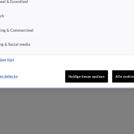
eel & Essentieel
sch
sing & Commercieel
ng & Social media
jen lijst
en beheren
Huidige keuze opslaan
Alle cookie