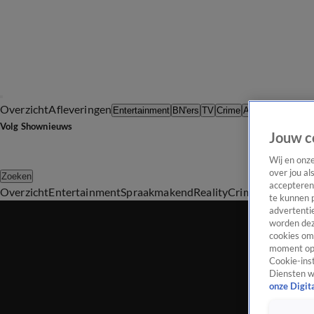
Overzicht
Afleveringen
Tip d
Entertainment
BN'ers
TV
Crime
Algemeen
Volg Shownieuws
Jouw c
Wij en onz
over jou al
Zoeken
accepteren
Overzicht
Entertainment
Spraakmakend
Reality
Crime
Video's
Afl
te kunnen 
advertentie
worden dez
cookies om 
moment opn
Cookie-inst
Diensten w
onze Digit