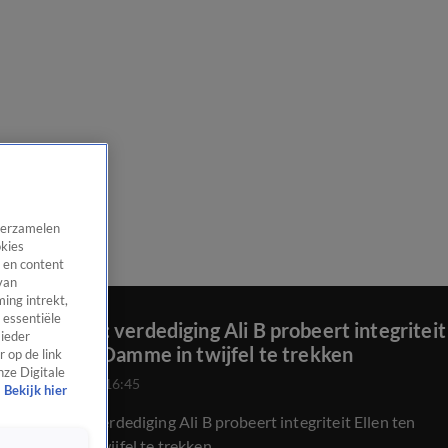
 verzamelen
okies
 en content
van
ing intrekt,
 essentiële
Advocaat: verdediging Ali B probeert integriteit
 ieder
Ellen ten Damme in twijfel te trekken
 op de link
nze Digitale
24 mrt 2026, 16:45
Bekijk hier
Advocaat: verdediging Ali B probeert integriteit Ellen ten
Damme in twijfel te trekken.