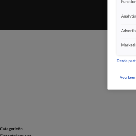
Function
Analyti
Adverti
Marketi
Derde parti
Voorkeur
Categorieën
Entertainment