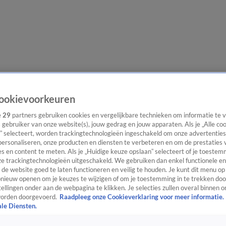
e redactie
Nieuwsbrief
ookievoorkeuren
e
29
partners gebruiken cookies en vergelijkbare technieken om informatie te
s gebruiker van onze website(s), jouw gedrag en jouw apparaten. Als je „Alle co
” selecteert, worden trackingtechnologieën ingeschakeld om onze advertenties
everingen
personaliseren, onze producten en diensten te verbeteren en om de prestaties 
s en content te meten. Als je „Huidige keuze opslaan” selecteert of je toestemm
e trackingtechnologieën uitgeschakeld. We gebruiken dan enkel functionele en
de website goed te laten functioneren en veilig te houden. Je kunt dit menu op
ieuw openen om je keuzes te wijzigen of om je toestemming in te trekken door
ellingen onder aan de webpagina te klikken. Je selecties zullen overal binnen o
orden doorgevoerd.
Raadpleeg onze Cookieverklaring voor meer informatie.
ale Diensten.