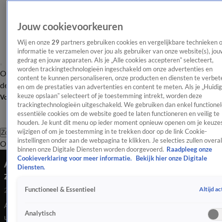
Jouw cookievoorkeuren
Wij en onze
29
partners gebruiken cookies en vergelijkbare technieken 
informatie te verzamelen over jou als gebruiker van onze website(s), jou
gedrag en jouw apparaten. Als je „Alle cookies accepteren” selecteert,
worden trackingtechnologieën ingeschakeld om onze advertenties en
Overzicht
Afleveringen
Tip
Entertainment
BN'ers
TV
Crime
Algemeen
content te kunnen personaliseren, onze producten en diensten te verbet
de redactie
Nieuwsbrief
en om de prestaties van advertenties en content te meten. Als je „Huidi
keuze opslaan” selecteert of je toestemming intrekt, worden deze
Volg Shownieuws
trackingtechnologieën uitgeschakeld. We gebruiken dan enkel functionel
essentiële cookies om de website goed te laten functioneren en veilig te
houden. Je kunt dit menu op ieder moment opnieuw openen om je keuzes
wijzigen of om je toestemming in te trekken door op de link Cookie-
Zoeken
instellingen onder aan de webpagina te klikken. Je selecties zullen overal
Overzicht
Entertainment
Spraakmakend
Reality
Crime
Video's
Afl
binnen onze Digitale Diensten worden doorgevoerd.
Raadpleeg onze
Cookieverklaring voor meer informatie.
Bekijk hier onze Digitale
Ali B staat pers voorzichtig te woord na eerste
Diensten.
zittingsdag hoger beroep
Altijd ac
Functioneel & Essentieel
24 mrt 2026, 17:34
Ali B loopt dinsdag rond 17.30 uur de rechtbank in Amsterdam
Analytisch
uit, waar de pers hem staat op te wachten. Hij gaat inhoudelijk