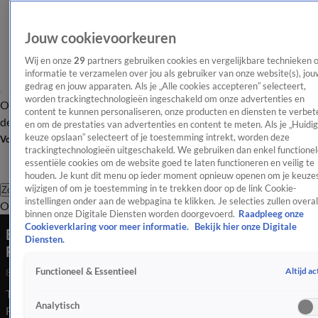
Jouw cookievoorkeuren
Wij en onze
29
partners gebruiken cookies en vergelijkbare technieken 
informatie te verzamelen over jou als gebruiker van onze website(s), jou
gedrag en jouw apparaten. Als je „Alle cookies accepteren” selecteert,
worden trackingtechnologieën ingeschakeld om onze advertenties en
Overzicht
Afleveringen
Tip
Entertainment
BN'ers
TV
Crime
Algemeen
content te kunnen personaliseren, onze producten en diensten te verbet
de redactie
Nieuwsbrief
en om de prestaties van advertenties en content te meten. Als je „Huidi
keuze opslaan” selecteert of je toestemming intrekt, worden deze
Volg Shownieuws
trackingtechnologieën uitgeschakeld. We gebruiken dan enkel functionel
essentiële cookies om de website goed te laten functioneren en veilig te
houden. Je kunt dit menu op ieder moment opnieuw openen om je keuzes
wijzigen of om je toestemming in te trekken door op de link Cookie-
Zoeken
instellingen onder aan de webpagina te klikken. Je selecties zullen overal
Overzicht
Entertainment
Spraakmakend
Reality
Crime
Video's
Afl
binnen onze Digitale Diensten worden doorgevoerd.
Raadpleeg onze
Cookieverklaring voor meer informatie.
Bekijk hier onze Digitale
Bram Moszkowicz over de zaak rondom
Diensten.
Fernando Halman
Altijd ac
Functioneel & Essentieel
8 juli 2026, 19:42
Thom Goderie was aanwezig bij de rechtszaak rond FunX-dj
Analytisch
Fernando Halman en sprak daar met zijn advocaat. Aan de