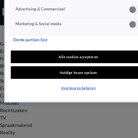
documentaire die heel veel losmaakte...
Advertising & Commercieel
Marketing & Social media
Derde partijen lijst
Categorieën
Entertainment
Alle cookies accepteren
Nieuws
BN'ers
Royalty
Huidige keuze opslaan
Songfestival
Evenementen
Voorkeuren beheren
Crime
Misdaad
Rechtszaken
TV
Spraakmakend
Reality