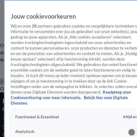
Jouw cookievoorkeuren
Wij en onze
28
partners gebruiken cookies en vergelijkbare technieken 
informatie te verzamelen over jou als gebruiker van onze website(s), jou
gedrag en jouw apparaten. Als je „Alle cookies accepteren” selecteert,
worden trackingtechnologieën ingeschakeld om onze advertenties en
Overzicht
Afleveringen
Tip
Entertainment
BN'ers
TV
Crime
Algemeen
content te kunnen personaliseren, onze producten en diensten te verbet
de redactie
Nieuwsbrief
en om de prestaties van advertenties en content te meten. Als je „Huidi
keuze opslaan” selecteert of je toestemming intrekt, worden deze
Volg Shownieuws
trackingtechnologieën uitgeschakeld. We gebruiken dan enkel functionel
essentiële cookies om de website goed te laten functioneren en veilig te
houden. Je kunt dit menu op ieder moment opnieuw openen om je keuzes
wijzigen of om je toestemming in te trekken door op de link Cookie-
Zoeken
instellingen onder aan de webpagina te klikken. Je selecties zullen overal
Overzicht
Entertainment
Spraakmakend
Reality
Crime
Video's
Afl
binnen onze Digitale Diensten worden doorgevoerd.
Raadpleeg onze
Cookieverklaring voor meer informatie.
Bekijk hier onze Digitale
Ferry Doedens reageert op veroordeling én
Diensten.
ophef documentaire
Altijd ac
Functioneel & Essentieel
13 mei 2026, 21:08
Shownieuws spreekt Ferry Doedens na zijn veroordeling voor
Analytisch
rijden onder invloed. Ook reageert hij voor de camera op zijn