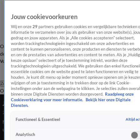
Jouw cookievoorkeuren
Wij en onze
29
partners gebruiken cookies en vergelijkbare technieken 
informatie te verzamelen over jou als gebruiker van onze website(s), jou
gedrag en jouw apparaten. Als je „Alle cookies accepteren” selecteert,
worden trackingtechnologieën ingeschakeld om onze advertenties en
Overzicht
Afleveringen
Tip
Entertainment
BN'ers
TV
Crime
Algemeen
content te kunnen personaliseren, onze producten en diensten te verbet
de redactie
Nieuwsbrief
en om de prestaties van advertenties en content te meten. Als je „Huidi
keuze opslaan” selecteert of je toestemming intrekt, worden deze
Volg Shownieuws
trackingtechnologieën uitgeschakeld. We gebruiken dan enkel functionel
essentiële cookies om de website goed te laten functioneren en veilig te
houden. Je kunt dit menu op ieder moment opnieuw openen om je keuzes
wijzigen of om je toestemming in te trekken door op de link Cookie-
Zoeken
instellingen onder aan de webpagina te klikken. Je selecties zullen overal
Overzicht
Entertainment
Spraakmakend
Reality
Crime
Video's
Afl
binnen onze Digitale Diensten worden doorgevoerd.
Raadpleeg onze
Cookieverklaring voor meer informatie.
Bekijk hier onze Digitale
Jort Kelder wint rechtszaak tegen Google
Diensten.
28 mrt 2024, 09:56
Altijd ac
Functioneel & Essentieel
Na een jarenlange juridische strijd heeft Jort Kelder
uiteindelijk de rechtszaak tegen Google gewonnen. Het
Analytisch
Gerechtshof in Amsterdam oordeelde dat het bedrijf