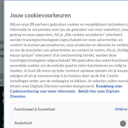
Jouw cookievoorkeuren
Wij en onze
29
partners gebruiken cookies en vergelijkbare technieken 
informatie te verzamelen over jou als gebruiker van onze website(s), jou
gedrag en jouw apparaten. Als je „Alle cookies accepteren” selecteert,
worden trackingtechnologieën ingeschakeld om onze advertenties en
Overzicht
Afleveringen
Tip
Entertainment
BN'ers
TV
Crime
Algemeen
content te kunnen personaliseren, onze producten en diensten te verbet
de redactie
Nieuwsbrief
en om de prestaties van advertenties en content te meten. Als je „Huidi
keuze opslaan” selecteert of je toestemming intrekt, worden deze
Volg Shownieuws
trackingtechnologieën uitgeschakeld. We gebruiken dan enkel functionel
essentiële cookies om de website goed te laten functioneren en veilig te
houden. Je kunt dit menu op ieder moment opnieuw openen om je keuzes
wijzigen of om je toestemming in te trekken door op de link Cookie-
Zoeken
instellingen onder aan de webpagina te klikken. Je selecties zullen overal
Overzicht
Entertainment
Spraakmakend
Reality
Crime
Video's
Afl
binnen onze Digitale Diensten worden doorgevoerd.
Raadpleeg onze
Cookieverklaring voor meer informatie.
Bekijk hier onze Digitale
Live Q&A uitspraak hoger beroep Ali B met Bram
Diensten.
Moszkowicz en Janine Schuinder
Altijd ac
Functioneel & Essentieel
7 mei 2026, 22:02
In de live hebben Janine en Bram alle belangrijke vragen
Analytisch
beantwoord over de uitspraak van het hoger beroep van Ali B