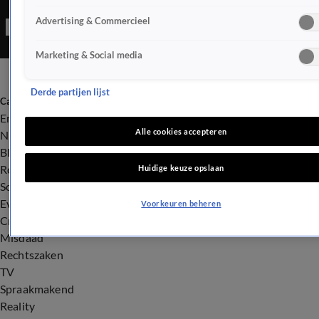
Advertising & Commercieel
Marketing & Social media
Derde partijen lijst
Categorieën
Entertainment
Alle cookies accepteren
Nieuws
BN'ers
Royalty
Huidige keuze opslaan
Songfestival
Evenementen
Voorkeuren beheren
Crime
Misdaad
Rechtszaken
TV
Spraakmakend
Reality