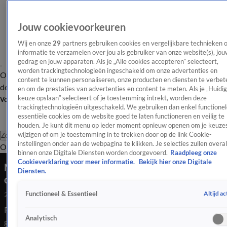
Jouw cookievoorkeuren
Wij en onze
29
partners gebruiken cookies en vergelijkbare technieken 
informatie te verzamelen over jou als gebruiker van onze website(s), jou
gedrag en jouw apparaten. Als je „Alle cookies accepteren” selecteert,
worden trackingtechnologieën ingeschakeld om onze advertenties en
Overzicht
Afleveringen
Tip
Entertainment
BN'ers
TV
Crime
Algemeen
content te kunnen personaliseren, onze producten en diensten te verbet
de redactie
Nieuwsbrief
en om de prestaties van advertenties en content te meten. Als je „Huidi
keuze opslaan” selecteert of je toestemming intrekt, worden deze
Volg Shownieuws
trackingtechnologieën uitgeschakeld. We gebruiken dan enkel functionel
essentiële cookies om de website goed te laten functioneren en veilig te
houden. Je kunt dit menu op ieder moment opnieuw openen om je keuzes
wijzigen of om je toestemming in te trekken door op de link Cookie-
Zoeken
instellingen onder aan de webpagina te klikken. Je selecties zullen overal
Overzicht
Entertainment
Spraakmakend
Reality
Crime
Video's
Afl
binnen onze Digitale Diensten worden doorgevoerd.
Raadpleeg onze
Cookieverklaring voor meer informatie.
Bekijk hier onze Digitale
Nieuwe verklaring Ronnie Flex zorgt voor
Diensten.
ongemakkelijk moment in rechtbank
Altijd ac
Functioneel & Essentieel
25 mrt 2026, 08:39
Ronnie Flex werd in de loop naar het hoger beroep van Ali B
Analytisch
gevraagd opnieuw een verklaring af te leggen. Ronnie meent