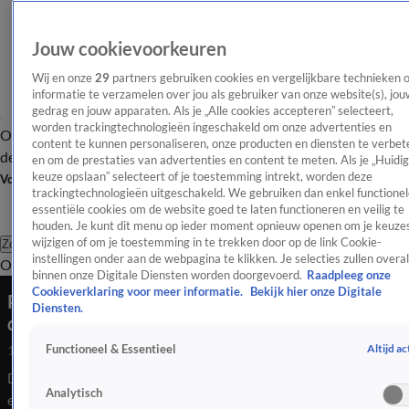
Jouw cookievoorkeuren
Wij en onze
29
partners gebruiken cookies en vergelijkbare technieken 
informatie te verzamelen over jou als gebruiker van onze website(s), jou
gedrag en jouw apparaten. Als je „Alle cookies accepteren” selecteert,
worden trackingtechnologieën ingeschakeld om onze advertenties en
Overzicht
Afleveringen
Tip
Entertainment
BN'ers
TV
Crime
Algemeen
content te kunnen personaliseren, onze producten en diensten te verbet
de redactie
Nieuwsbrief
en om de prestaties van advertenties en content te meten. Als je „Huidi
keuze opslaan” selecteert of je toestemming intrekt, worden deze
Volg Shownieuws
trackingtechnologieën uitgeschakeld. We gebruiken dan enkel functionel
essentiële cookies om de website goed te laten functioneren en veilig te
houden. Je kunt dit menu op ieder moment opnieuw openen om je keuzes
wijzigen of om je toestemming in te trekken door op de link Cookie-
Zoeken
instellingen onder aan de webpagina te klikken. Je selecties zullen overal
Overzicht
Entertainment
Spraakmakend
Reality
Crime
Video's
Afl
binnen onze Digitale Diensten worden doorgevoerd.
Raadpleeg onze
Cookieverklaring voor meer informatie.
Bekijk hier onze Digitale
Peter Gillis wordt 'foxwild' van alle rechtszaken
Diensten.
die hij heeft
Altijd ac
Functioneel & Essentieel
14 apr 2026, 23:09
De ondernemer is geen groentje als het gaat om rechtszaken
Analytisch
en procedures. Wat vindt hij van al deze juridische uitstapjes?