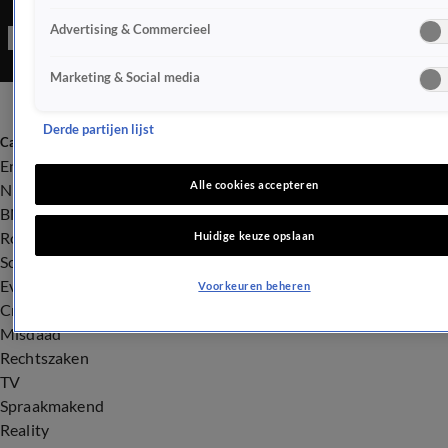
Peter zegt eerlijk tegen Shownieuws dat hij er "foxwild" van
Advertising & Commercieel
wordt.
Marketing & Social media
Derde partijen lijst
Categorieën
Entertainment
Alle cookies accepteren
Nieuws
BN'ers
Royalty
Huidige keuze opslaan
Songfestival
Evenementen
Voorkeuren beheren
Crime
Misdaad
Rechtszaken
TV
Spraakmakend
Reality