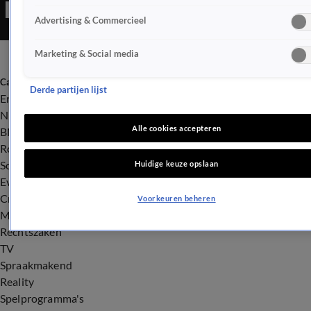
niet doorging. Dat heeft de voorzieningenrechter in
Advertising & Commercieel
Amsterdam bepaald.
Marketing & Social media
Categorieën
Derde partijen lijst
Entertainment
Nieuws
Alle cookies accepteren
BN'ers
Royalty
Songfestival
Huidige keuze opslaan
Evenementen
Crime
Voorkeuren beheren
Misdaad
Rechtszaken
TV
Spraakmakend
Reality
Spelprogramma's