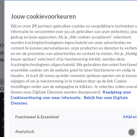
Jouw cookievoorkeuren
Wij en onze
29
partners gebruiken cookies en vergelijkbare technieken 
informatie te verzamelen over jou als gebruiker van onze website(s), jou
gedrag en jouw apparaten. Als je „Alle cookies accepteren” selecteert,
worden trackingtechnologieën ingeschakeld om onze advertenties en
Overzicht
Afleveringen
Tip
Entertainment
BN'ers
TV
Crime
Algemeen
content te kunnen personaliseren, onze producten en diensten te verbet
de redactie
Nieuwsbrief
en om de prestaties van advertenties en content te meten. Als je „Huidi
keuze opslaan” selecteert of je toestemming intrekt, worden deze
Volg Shownieuws
trackingtechnologieën uitgeschakeld. We gebruiken dan enkel functionel
essentiële cookies om de website goed te laten functioneren en veilig te
houden. Je kunt dit menu op ieder moment opnieuw openen om je keuzes
wijzigen of om je toestemming in te trekken door op de link Cookie-
Zoeken
instellingen onder aan de webpagina te klikken. Je selecties zullen overal
Overzicht
Entertainment
Spraakmakend
Reality
Crime
Video's
Afl
binnen onze Digitale Diensten worden doorgevoerd.
Raadpleeg onze
Cookieverklaring voor meer informatie.
Bekijk hier onze Digitale
Talpa moet Yvonne Coldeweijer blijven betalen
Diensten.
9 apr 2026, 22:26
Altijd ac
Functioneel & Essentieel
Mediabedrijf Talpa moet Yvonne Coldeweijer blijven
doorbetalen in het conflict over de beëindiging van een
Analytisch
overeenkomst voor een televisieprogramma dat uiteindelijk