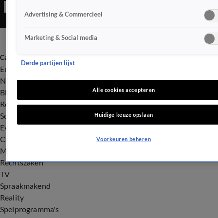
Advertising & Commercieel
Marketing & Social media
Categorieën
Derde partijen lijst
Entertainment
Nieuws
Alle cookies accepteren
BN'ers
Royalty
Songfestival
Huidige keuze opslaan
Evenementen
Crime
Voorkeuren beheren
Misdaad
Rechtszaken
TV
Spraakmakend
Reality
Spelprogramma's