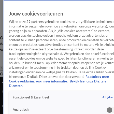
Jouw cookievoorkeuren
Wij en onze
29
partners gebruiken cookies en vergelijkbare technieken 
informatie te verzamelen over jou als gebruiker van onze website(s), jou
gedrag en jouw apparaten. Als je „Alle cookies accepteren” selecteert,
worden trackingtechnologieën ingeschakeld om onze advertenties en
Overzicht
Afleveringen
Tip
Entertainment
BN'ers
TV
Crime
Algemeen
content te kunnen personaliseren, onze producten en diensten te verbet
de redactie
Nieuwsbrief
en om de prestaties van advertenties en content te meten. Als je „Huidi
keuze opslaan” selecteert of je toestemming intrekt, worden deze
Volg Shownieuws
trackingtechnologieën uitgeschakeld. We gebruiken dan enkel functionel
essentiële cookies om de website goed te laten functioneren en veilig te
houden. Je kunt dit menu op ieder moment opnieuw openen om je keuzes
wijzigen of om je toestemming in te trekken door op de link Cookie-
Zoeken
instellingen onder aan de webpagina te klikken. Je selecties zullen overal
Overzicht
Entertainment
Spraakmakend
Reality
Crime
Video's
Afl
binnen onze Digitale Diensten worden doorgevoerd.
Raadpleeg onze
Cookieverklaring voor meer informatie.
Bekijk hier onze Digitale
Tom Waes verschijnt in rechtbank
Diensten.
5 mei 2025, 09:48
Altijd ac
Functioneel & Essentieel
Tom Waes is maandag in de rechtbank verschenen waar hij zich
moest verantwoorden voor het verkeersongeval waarbij hij
Analytisch
ernstig gewond raakte...