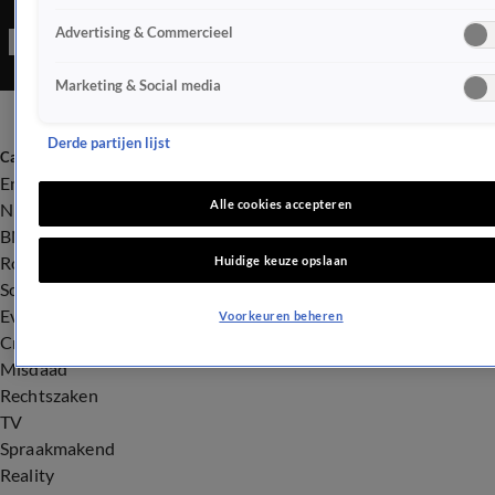
Advertising & Commercieel
Marketing & Social media
Derde partijen lijst
Categorieën
Entertainment
Alle cookies accepteren
Nieuws
BN'ers
Royalty
Huidige keuze opslaan
Songfestival
Evenementen
Voorkeuren beheren
Crime
Misdaad
Rechtszaken
TV
Spraakmakend
Reality