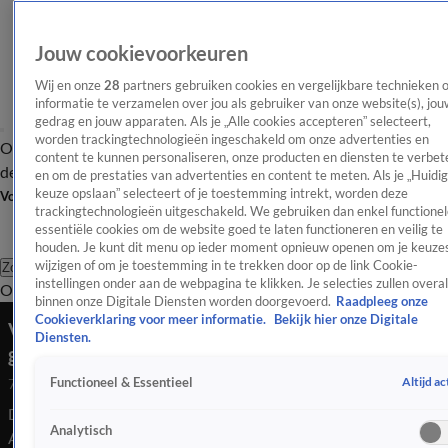
Jouw cookievoorkeuren
Wij en onze
28
partners gebruiken cookies en vergelijkbare technieken 
informatie te verzamelen over jou als gebruiker van onze website(s), jou
gedrag en jouw apparaten. Als je „Alle cookies accepteren” selecteert,
worden trackingtechnologieën ingeschakeld om onze advertenties en
Overzicht
Afleveringen
Tip
Entertainment
BN'ers
TV
Crime
Algemeen
content te kunnen personaliseren, onze producten en diensten te verbet
de redactie
Nieuwsbrief
en om de prestaties van advertenties en content te meten. Als je „Huidi
keuze opslaan” selecteert of je toestemming intrekt, worden deze
Volg Shownieuws
trackingtechnologieën uitgeschakeld. We gebruiken dan enkel functionel
essentiële cookies om de website goed te laten functioneren en veilig te
houden. Je kunt dit menu op ieder moment opnieuw openen om je keuzes
wijzigen of om je toestemming in te trekken door op de link Cookie-
Zoeken
instellingen onder aan de webpagina te klikken. Je selecties zullen overal
Overzicht
Entertainment
Spraakmakend
Reality
Crime
Video's
Afl
binnen onze Digitale Diensten worden doorgevoerd.
Raadpleeg onze
Cookieverklaring voor meer informatie.
Bekijk hier onze Digitale
Vandaag Inside-tafel reageert op
Diensten.
gevangenisstraffen van Ali B en Peter Gillis
Altijd ac
Functioneel & Essentieel
7 mei 2026, 22:45
De Vandaag Inside-tafel reageert op de gevangenisstraffen van
Analytisch
Ali B en Peter Gillis.